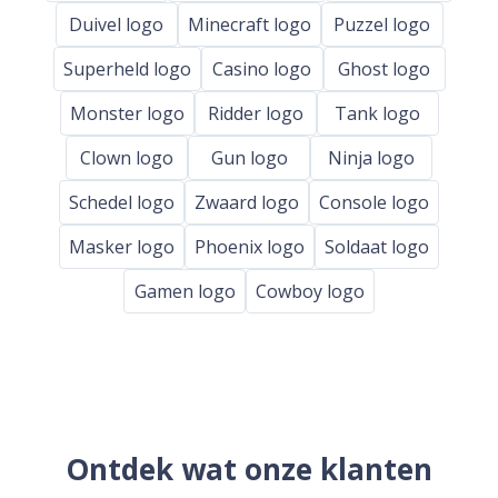
Duivel logo
Minecraft logo
Puzzel logo
Superheld logo
Casino logo
Ghost logo
Monster logo
Ridder logo
Tank logo
Clown logo
Gun logo
Ninja logo
Schedel logo
Zwaard logo
Console logo
Masker logo
Phoenix logo
Soldaat logo
Gamen logo
Cowboy logo
Ontdek wat onze klanten