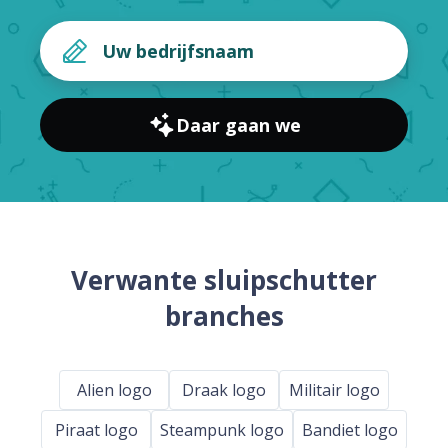
Daar gaan we
Verwante sluipschutter
branches
Alien logo
Draak logo
Militair logo
Piraat logo
Steampunk logo
Bandiet logo