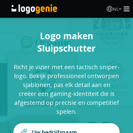
NL
Logo Maken
Logo maken
AI logogenerator
Sluipschutter
Logo-ideeën
Richt je vizier met een tactisch sniper-
Gedrukte producten
logo. Bekijk professioneel ontworpen
sjablonen, pas elk detail aan en
Over
creëer een gaming-identiteit die is
afgestemd op precisie en competitief
Blog
spelen.
INLOGGEN