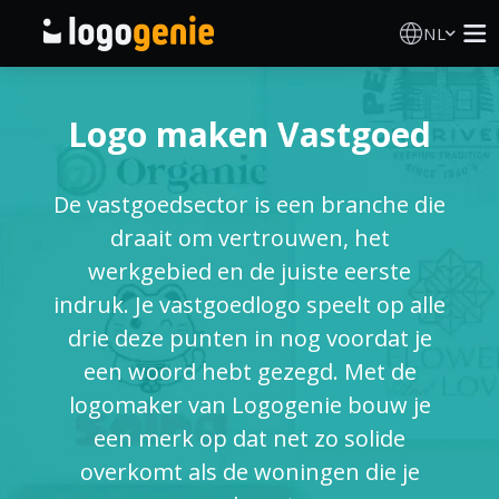
NL
Logo Maken
Logo maken Vastgoed
AI logogenerator
De vastgoedsector is een branche die
Logo-ideeën
draait om vertrouwen, het
werkgebied en de juiste eerste
Gedrukte producten
indruk. Je vastgoedlogo speelt op alle
drie deze punten in nog voordat je
Over
een woord hebt gezegd. Met de
logomaker van Logogenie bouw je
Blog
een merk op dat net zo solide
overkomt als de woningen die je
INLOGGEN