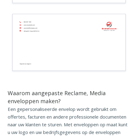
608-967-1020
www.mywebsite.com
your.email@company.com
Bedrijfsnaam
Bedrijfs tagline
48 South St. Tulare 93274.0 CA
Voeg hier uw slogan in
Waarom aangepaste Reclame, Media
enveloppen maken?
Een gepersonaliseerde envelop wordt gebruikt om
offertes, facturen en andere professionele documenten
naar uw klanten te sturen. Met enveloppen op maat kunt
u uw logo en uw bedrijfsgegevens op de enveloppen