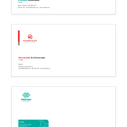
Voornaam
Achternaam
Functie
Bedrijf - 48 South St. Tulare 93274.0 CA
608-967-1020 - your.email@company.com - www.mywebsite.com
Bedrijfsnaam
Bedrijfs tagline
Voornaam
Achternaam
Functie
Bedrijf
48 South St. Tulare 93274.0 CA
your.email@company.com - 608-967-1020 - www.mywebsite.com
Bedrijfsnaam
Bedrijfs tagline
Bedrijf
48 South St. Tulare
93274.0 CA