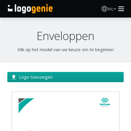
NL
Logo Maken
Enveloppen
AI logogenerator
Klik op het model van uw keuze om te beginnen
Logo-ideeën
Gedrukte producten
Logo toevoegen
Over
Blog
Bedrijfsnaam
Bedrijfs tagline
INLOGGEN