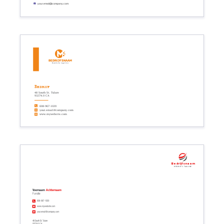
your.email@company.com
Bedrijfsnaam
Bedrijfs tagline
Bedrijf
48 South St. Tulare
93274.0 CA
608-967-1020
your.email@company.com
www.mywebsite.com
Bedrijfsnaam
Bedrijfs tagline
Voornaam
Achternaam
Functie
608-967-1020
www.mywebsite.com
your.email@company.com
48 South St. Tulare
93274.0 CA