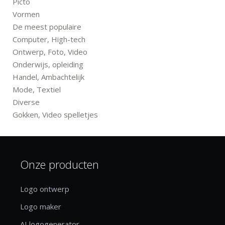
Picto
Vormen
De meest populaire
Computer, High-tech
Ontwerp, Foto, Video
Onderwijs, opleiding
Handel, Ambachtelijk
Mode, Textiel
Diverse
Gokken, Video spelletjes
Onze producten
Logo ontwerp
Logo maker
AI logogenerator