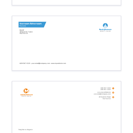
Voornaam Achternaam
Functie
Bedrijfsnaam
Bedrijf
Bedrijfs tagline
48 South St. Tulare
93274.0 CA
608-967-1020 - your.email@company.com - www.mywebsite.com
608-967-1020
608-967-1020
www.mywebsite.com
your.email@company.com
Bedrijfsnaam
Bedrijfs tagline
48 South St. Tulare
93274.0 CA
Voeg hier uw slogan in