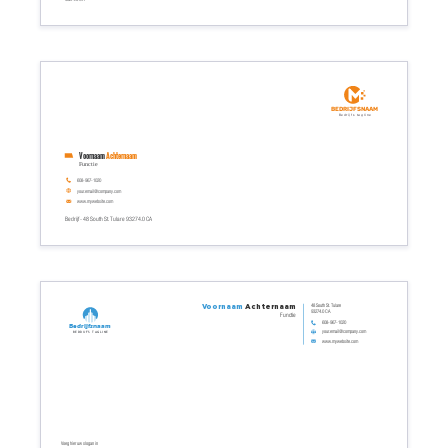
Bedrijfsnaam
Bedrijfs tagline
Voornaam
Achternaam
Functie
608-967-1020
your.email@company.com
www.mywebsite.com
Bedrijf - 48 South St. Tulare 93274.0 CA
48 South St. Tulare
Voornaam
Achternaam
93274.0 CA
Functie
608-967-1020
Bedrijfsnaam
your.email@company.com
Bedrijfs tagline
www.mywebsite.com
Voeg hier uw slogan in