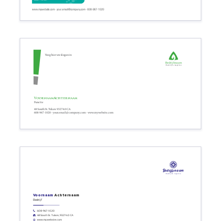
www.mywebsite.com - your.email@company.com - 608-967-1020
Voeg hier uw slogan in
Bedrijfsnaam
Bedrijfs tagline
Voornaam
Achternaam
Functie
48 South St. Tulare 93274.0 CA
608-967-1020 - your.email@company.com - www.mywebsite.com
Bedrijfsnaam
Bedrijfs tagline
Voornaam
Achternaam
Bedrijf
608-967-1020
48 South St. Tulare, 93274.0 CA
www.mywebsite.com