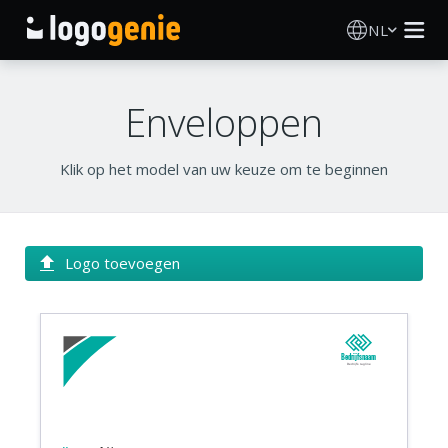
NL
Logo Maken
Enveloppen
AI logogenerator
Klik op het model van uw keuze om te beginnen
Logo-ideeën
Gedrukte producten
Logo toevoegen
Over
Blog
Bedrijfsnaam
Bedrijfs tagline
INLOGGEN