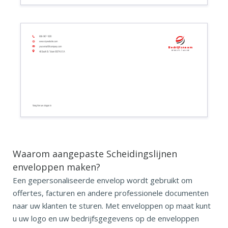
608-967-1020
www.mywebsite.com
your.email@company.com
Bedrijfsnaam
Bedrijfs tagline
48 South St. Tulare 93274.0 CA
Voeg hier uw slogan in
Waarom aangepaste Scheidingslijnen
enveloppen maken?
Een gepersonaliseerde envelop wordt gebruikt om
offertes, facturen en andere professionele documenten
naar uw klanten te sturen. Met enveloppen op maat kunt
u uw logo en uw bedrijfsgegevens op de enveloppen