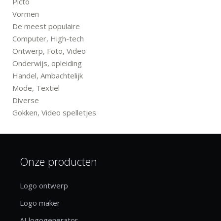
Picto
Vormen
De meest populaire
Computer, High-tech
Ontwerp, Foto, Video
Onderwijs, opleiding
Handel, Ambachtelijk
Mode, Textiel
Diverse
Gokken, Video spelletjes
Onze producten
Logo ontwerp
Logo maker
AI logogenerator