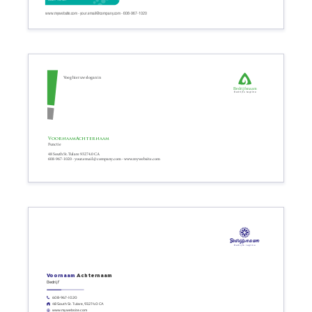
www.mywebsite.com - your.email@company.com - 608-967-1020
Voeg hier uw slogan in
Bedrijfsnaam
Bedrijfs tagline
Voornaam
Achternaam
Functie
48 South St. Tulare 93274.0 CA
608-967-1020 - your.email@company.com - www.mywebsite.com
Bedrijfsnaam
Bedrijfs tagline
Voornaam
Achternaam
Bedrijf
608-967-1020
48 South St. Tulare, 93274.0 CA
www.mywebsite.com