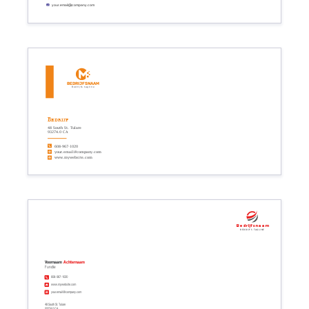
your.email@company.com
Bedrijfsnaam
Bedrijfs tagline
Bedrijf
48 South St. Tulare
93274.0 CA
608-967-1020
your.email@company.com
www.mywebsite.com
Bedrijfsnaam
Bedrijfs tagline
Voornaam
Achternaam
Functie
608-967-1020
www.mywebsite.com
your.email@company.com
48 South St. Tulare
93274.0 CA