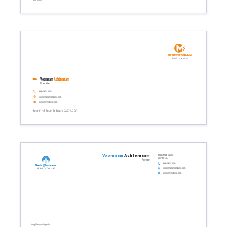
Bedrijfsnaam
Bedrijfs tagline
Voornaam
Achternaam
Functie
608-967-1020
your.email@company.com
www.mywebsite.com
Bedrijf - 48 South St. Tulare 93274.0 CA
48 South St. Tulare
Voornaam
Achternaam
93274.0 CA
Functie
608-967-1020
Bedrijfsnaam
your.email@company.com
Bedrijfs tagline
www.mywebsite.com
Voeg hier uw slogan in