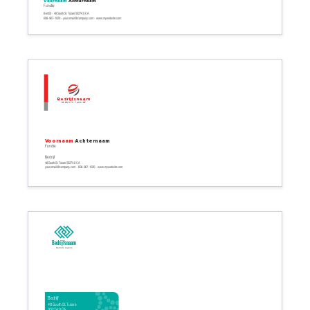
Voornaam
Achternaam
Functie
Bedrijf - 48 South St. Tulare 93274.0 CA
608-967-1020 - your.email@company.com - www.mywebsite.com
Bedrijfsnaam
Bedrijfs tagline
Voornaam
Achternaam
Functie
Bedrijf
48 South St. Tulare 93274.0 CA
your.email@company.com - 608-967-1020 - www.mywebsite.com
Bedrijfsnaam
Bedrijfs tagline
Bedrijf
48 South St. Tulare
93274.0 CA