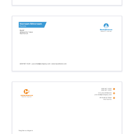
Voornaam Achternaam
Functie
Bedrijfsnaam
Bedrijf
Bedrijfs tagline
48 South St. Tulare
93274.0 CA
608-967-1020 - your.email@company.com - www.mywebsite.com
608-967-1020
608-967-1020
www.mywebsite.com
your.email@company.com
Bedrijfsnaam
Bedrijfs tagline
48 South St. Tulare
93274.0 CA
Voeg hier uw slogan in