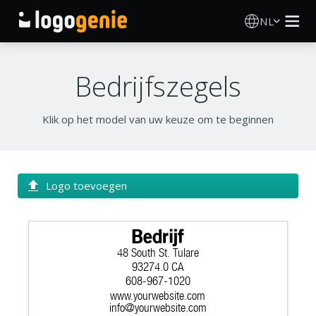
NL
Logo Maken
Bedrijfszegels
AI logogenerator
Klik op het model van uw keuze om te beginnen
Logo-ideeën
Gedrukte producten
Logo toevoegen
Over
Bedrijf
48 South St. Tulare
Blog
93274.0 CA
608-967-1020
www.yourwebsite.com
INLOGGEN
info@yourwebsite.com