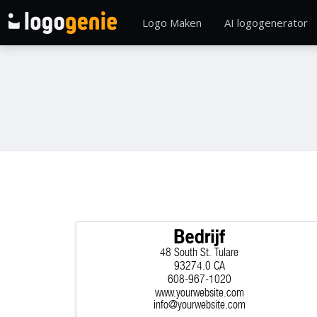
Logo Maken
AI logogenerator
Bedrijf
48 South St. Tulare
93274.0 CA
608-967-1020
www.yourwebsite.com
info@yourwebsite.com