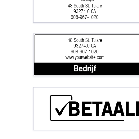
Bedrijfs tagline
48 South St. Tulare
93274.0 CA
608-967-1020
48 South St. Tulare
93274.0 CA
608-967-1020
www.yourwebsite.com
Bedrijf
BETAAL