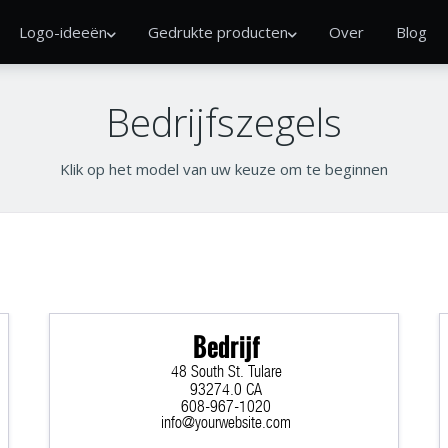
Logo-ideeën
Gedrukte producten
Over
Blog
Bedrijfszegels
Klik op het model van uw keuze om te beginnen
Bedrijf
48 South St. Tulare
93274.0 CA
608-967-1020
info@yourwebsite.com