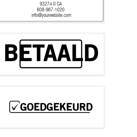
93274.0 CA
608-967-1020
info@yourwebsite.com
BETAALD
GOEDGEKEURD