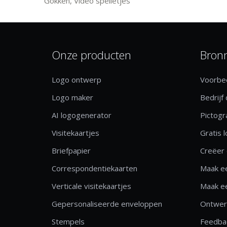
Gokken, Video spelletjes
Onze producten
Bron
Logo ontwerp
Voorbee
Logo maker
Bedrijf
AI logogenerator
Pictog
Visitekaartjes
Gratis 
Briefpapier
Creëer 
Correspondentiekaarten
Maak ee
Verticale visitekaartjes
Maak ee
Gepersonaliseerde enveloppen
Ontwerp
Stempels
Feedbac