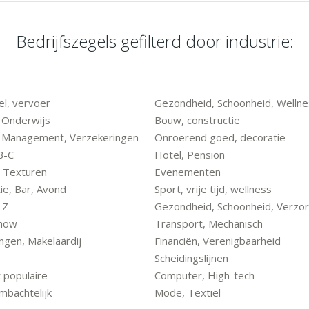
Bedrijfszegels gefilterd door industrie:
l, vervoer
Gezondheid, Schoonheid, Welln
 Onderwijs
Bouw, constructie
, Management, Verzekeringen
Onroerend goed, decoratie
B-C
Hotel, Pension
 Texturen
Evenementen
ie, Bar, Avond
Sport, vrije tijd, wellness
-Z
Gezondheid, Schoonheid, Verzor
Show
Transport, Mechanisch
ngen, Makelaardij
Financiën, Verenigbaarheid
Scheidingslijnen
populaire
Computer, High-tech
mbachtelijk
Mode, Textiel