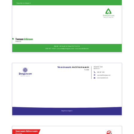
Voeg hier uw slogan in
Bedrijfsnaam
Bedrijfs tagline
Voornaam
Achternaam
Functie
Bedrijf - 48 South St. Tulare 93274.0 CA
608-967-1020 - your.email@company.com - www.mywebsite.com
48 South St. Tulare
Voornaam
Achternaam
93274.0 CA
Functie
608-967-1020
Bedrijfsnaam
your.email@company.com
Bedrijfs tagline
www.mywebsite.com
Voeg hier uw slogan in
Voornaam Achternaam
Functie