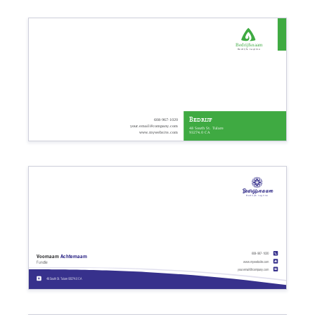
Bedrijfsnaam
Bedrijfs tagline
Bedrijf
608-967-1020
your.email@company.com
48 South St. Tulare
93274.0 CA
www.mywebsite.com
Bedrijfsnaam
Bedrijfs tagline
608-967-1020
Voornaam
Achternaam
www.mywebsite.com
Functie
your.email@company.com
48 South St. Tulare 93274.0 CA