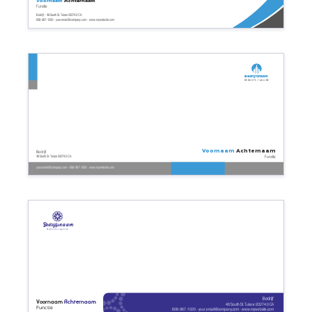
Voornaam
Achternaam
Functie
Bedrijf - 48 South St. Tulare 93274.0 CA
608-967-1020 - your.email@company.com - www.mywebsite.com
Bedrijfsnaam
Bedrijfs tagline
Voornaam
Achternaam
Bedrijf
Functie
48 South St. Tulare 93274.0 CA
your.email@company.com - 608-967-1020 - www.mywebsite.com
Bedrijfsnaam
Bedrijfs tagline
Bedrijf
Voornaam
Achternaam
48 South St. Tulare 93274.0 CA
Functie
608-967-1020 - your.email@company.com - www.mywebsite.com