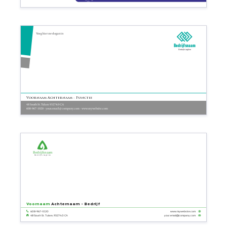
Voeg hier uw slogan in
Bedrijfsnaam
Bedrijfs tagline
Voornaam Achternaam - Functie
48 South St. Tulare 93274.0 CA
608-967-1020 - your.email@company.com - www.mywebsite.com
Bedrijfsnaam
Bedrijfs tagline
Voornaam
Achternaam - Bedrijf
608-967-1020
www.mywebsite.com
your.email@company.com
48 South St. Tulare, 93274.0 CA