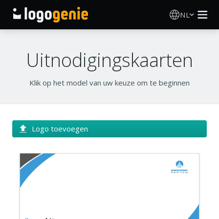
NL
Logo Maken
Uitnodigingskaarten
AI logogenerator
Klik op het model van uw keuze om te beginnen
Logo-ideeën
Gedrukte producten
Logo toevoegen
Over
Bedrijfsnaam
Blog
Bedrijfs tagline
INLOGGEN