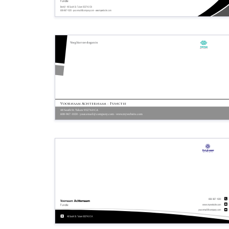
Functie
Bedrijf - 48 South St. Tulare 93274.0 CA
608-967-1020 - your.email@company.com - www.mywebsite.com
Voeg hier uw slogan in
Bedrijfsnaam
Bedrijfs tagline
Voornaam Achternaam - Functie
48 South St. Tulare 93274.0 CA
608-967-1020 - your.email@company.com - www.mywebsite.com
Bedrijfsnaam
Bedrijfs tagline
608-967-1020
Voornaam
Achternaam
www.mywebsite.com
Functie
your.email@company.com
48 South St. Tulare 93274.0 CA