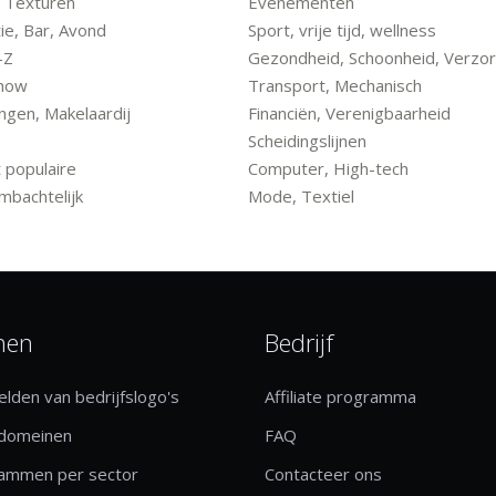
 Texturen
Evenementen
ie, Bar, Avond
Sport, vrije tijd, wellness
-Z
Gezondheid, Schoonheid, Verzor
Show
Transport, Mechanisch
ngen, Makelaardij
Financiën, Verenigbaarheid
Scheidingslijnen
populaire
Computer, High-tech
mbachtelijk
Mode, Textiel
nen
Bedrijf
lden van bedrijfslogo's
Affiliate programma
 domeinen
FAQ
rammen per sector
Contacteer ons