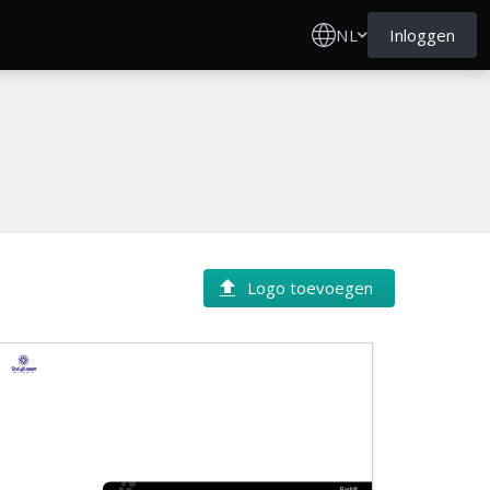
NL
Inloggen
Logo toevoegen
Bedrijfsnaam
Bedrijfs tagline
Bedrijf