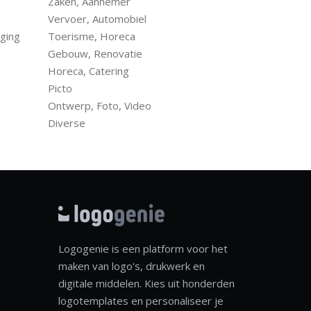
Zaken, Aannemer
Vervoer, Automobiel
ging
Toerisme, Horeca
Gebouw, Renovatie
Horeca, Catering
Picto
Ontwerp, Foto, Video
Diverse
Logogenie is een platform voor het
maken van logo's, drukwerk en
digitale middelen. Kies uit honderden
logotemplates en personaliseer je