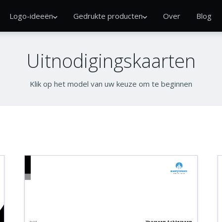
Logo-ideeën
Gedrukte producten
Over
Blog
Uitnodigingskaarten
Klik op het model van uw keuze om te beginnen
Bedrijfsnaam
Bedrijfs tagline
Voornaam
Achternaam