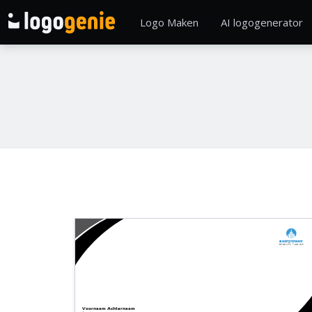
Logo Maken
AI logogenerator
Bedrijfsnaam
Bedrijfs tagline
Voornaam
Achternaam