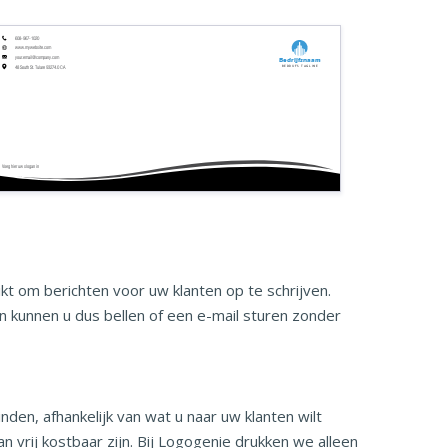
608-967-1020
www.mywebsite.com
your.email@company.com
Bedrijfsnaam
Bedrijfs tagline
48 South St. Tulare 93274.0 CA
Voeg hier uw slogan in
t om berichten voor uw klanten op te schrijven.
 kunnen u dus bellen of een e-mail sturen zonder
en, afhankelijk van wat u naar uw klanten wilt
vrij kostbaar zijn. Bij Logogenie drukken we alleen