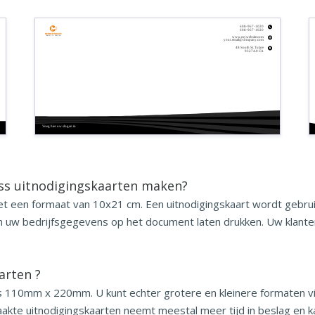
608-967-1020
608-967-1020
Bedrijfsnaam
Bedrijfs tagline
www.mywebsite.com
your.email@company.com
48 South St. Tulare
93274.0 CA
Voeg hier uw slogan in
ss uitnodigingskaarten maken?
et een formaat van 10x21 cm. Een uitnodigingskaart wordt gebruik
n uw bedrijfsgegevens op het document laten drukken. Uw klanten
aarten
?
 110mm x 220mm. U kunt echter grotere en kleinere formaten vind
te uitnodigingskaarten neemt meestal meer tijd in beslag en kan 