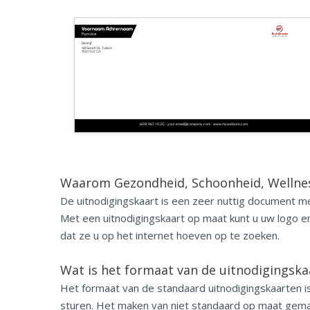
Voornaam Achternaam
Functie
Bedrijfsnaam
Bedrijfs tagline
Bedrijf
48 South St. Tulare
93274.0 CA
608-967-1020 - your.email@company.com - www.mywebsite.com
Waarom Gezondheid, Schoonheid, Wellne
De uitnodigingskaart is een zeer nuttig document m
Met een uitnodigingskaart op maat kunt u uw logo e
dat ze u op het internet hoeven op te zoeken.
Wat is het formaat van de uitnodigingsk
Het formaat van de standaard uitnodigingskaarten is
sturen. Het maken van niet standaard op maat gemaak