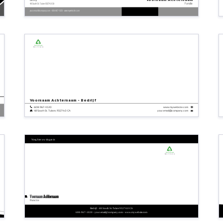
Bedrijf
Functie
48 South St. Tulare 93274.0 CA
your.email@company.com - 608-967-1020 - www.mywebsite.com
Bedrijfsnaam
Bedrijfs tagline
Voornaam
Achternaam - Bedrijf
608-967-1020
www.mywebsite.com
your.email@company.com
48 South St. Tulare, 93274.0 CA
Voeg hier uw slogan in
Bedrijfsnaam
Bedrijfs tagline
Voornaam
Achternaam
Functie
Bedrijf - 48 South St. Tulare 93274.0 CA
608-967-1020 - your.email@company.com - www.mywebsite.com