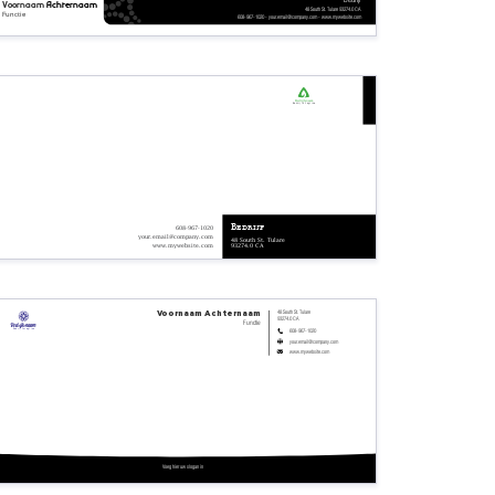
Voornaam
Achternaam
48 South St. Tulare 93274.0 CA
Functie
608-967-1020 - your.email@company.com - www.mywebsite.com
Bedrijfsnaam
Bedrijfs tagline
Bedrijf
608-967-1020
your.email@company.com
48 South St. Tulare
93274.0 CA
www.mywebsite.com
48 South St. Tulare
Voornaam
Achternaam
93274.0 CA
Functie
Bedrijfsnaam
Bedrijfs tagline
608-967-1020
your.email@company.com
www.mywebsite.com
Voeg hier uw slogan in