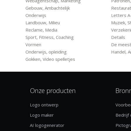
Webagentschap, Marketing
Patronen,
Gebouw, Ambachtelijk
Restaurat
Onderwijs
Letters A
Landbouw, Milieu
Muziek, 
Reclame, Media
Verzekeri
Sport, Fitness, Coaching
Details
Vormen
De meest 
Onderwijs, opleiding
Handel, A
Gokken, Video spelletjes
Onze producten
Bron
Logo ontwerp
Voorbee
Logo maker
Bedrijf
AI logogenerator
Pictog