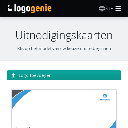
NL
Logo Maken
Uitnodigingskaarten
AI logogenerator
Klik op het model van uw keuze om te beginnen
Logo-ideeën
Gedrukte producten
Logo toevoegen
Over
Bedrijfsnaam
Blog
Bedrijfs tagline
INLOGGEN