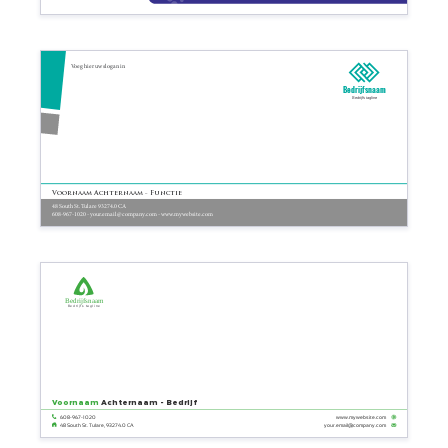
Voeg hier uw slogan in
Bedrijfsnaam
Bedrijfs tagline
Voornaam Achternaam - Functie
48 South St. Tulare 93274.0 CA
608-967-1020 - your.email@company.com - www.mywebsite.com
Bedrijfsnaam
Bedrijfs tagline
Voornaam
Achternaam - Bedrijf
608-967-1020
www.mywebsite.com
your.email@company.com
48 South St. Tulare, 93274.0 CA