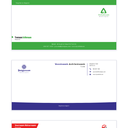
Voeg hier uw slogan in
Bedrijfsnaam
Bedrijfs tagline
Voornaam
Achternaam
Functie
Bedrijf - 48 South St. Tulare 93274.0 CA
608-967-1020 - your.email@company.com - www.mywebsite.com
48 South St. Tulare
Voornaam
Achternaam
93274.0 CA
Functie
608-967-1020
Bedrijfsnaam
your.email@company.com
Bedrijfs tagline
www.mywebsite.com
Voeg hier uw slogan in
Voornaam Achternaam
Functie