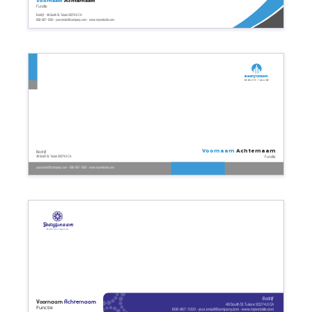
Voornaam
Achternaam
Functie
Bedrijf - 48 South St. Tulare 93274.0 CA
608-967-1020 - your.email@company.com - www.mywebsite.com
Bedrijfsnaam
Bedrijfs tagline
Voornaam
Achternaam
Bedrijf
Functie
48 South St. Tulare 93274.0 CA
your.email@company.com - 608-967-1020 - www.mywebsite.com
Bedrijfsnaam
Bedrijfs tagline
Bedrijf
Voornaam
Achternaam
48 South St. Tulare 93274.0 CA
Functie
608-967-1020 - your.email@company.com - www.mywebsite.com