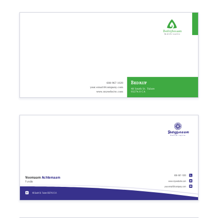
Bedrijfsnaam
Bedrijfs tagline
Bedrijf
608-967-1020
your.email@company.com
48 South St. Tulare
93274.0 CA
www.mywebsite.com
Bedrijfsnaam
Bedrijfs tagline
608-967-1020
Voornaam
Achternaam
www.mywebsite.com
Functie
your.email@company.com
48 South St. Tulare 93274.0 CA