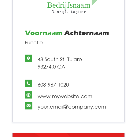
Bedrijfsnaam
Bedrijfs tagline
Voornaam
Achternaam
Functie
48 South St. Tulare
93274.0 CA
608-967-1020
www.mywebsite.com
your.email@company.com