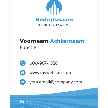
Bedrijfsnaam
Bedrijfs tagline
Voornaam
Achternaam
Functie
608-967-1020
www.mywebsite.com
your.email@company.com
Bedrijf