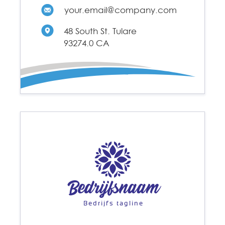
your.email@company.com
48 South St. Tulare
93274.0 CA
Bedrijfsnaam
Bedrijfs tagline