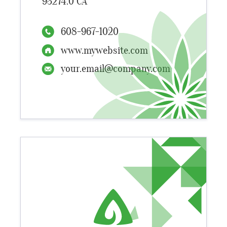
93274.0 CA
608-967-1020
www.mywebsite.com
your.email@company.com