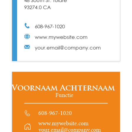
48 South St. Tulare
93274.0 CA
608-967-1020
www.mywebsite.com
your.email@company.com
Voornaam Achternaam
Functie
608-967-1020
www.mywebsite.com
your.email@company.com