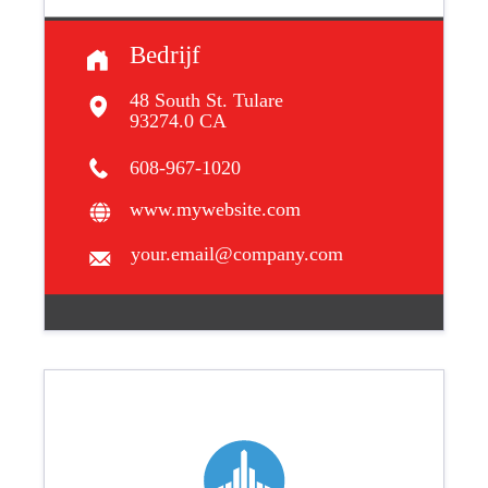
Bedrijf
48 South St. Tulare
93274.0 CA
608-967-1020
www.mywebsite.com
your.email@company.com