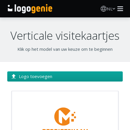
NL
Logo Maken
Verticale visitekaartjes
AI logogenerator
Klik op het model van uw keuze om te beginnen
Logo-ideeën
Gedrukte producten
Logo toevoegen
Over
Blog
INLOGGEN