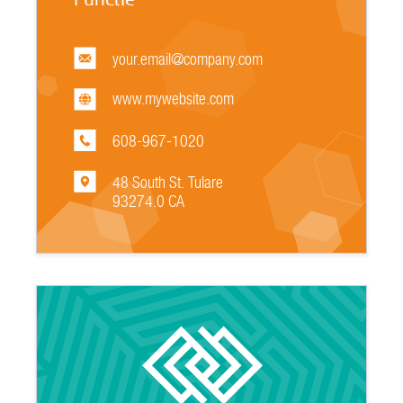
your.email@company.com
www.mywebsite.com
608-967-1020
48 South St. Tulare
93274.0 CA