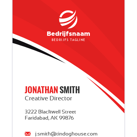
Bedrijfsnaam
Bedrijfs tagline
JONATHAN
SMITH
Creative Director
3222 Blackwell Street
Faridabad, AK 99876
j.smith@tindoghouse.com