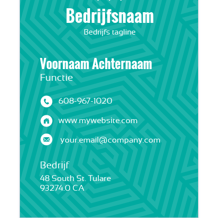
Bedrijfsnaam
Bedrijfs tagline
Voornaam Achternaam
Functie
608-967-1020
www.mywebsite.com
your.email@company.com
Bedrijf
48 South St. Tulare
93274.0 CA