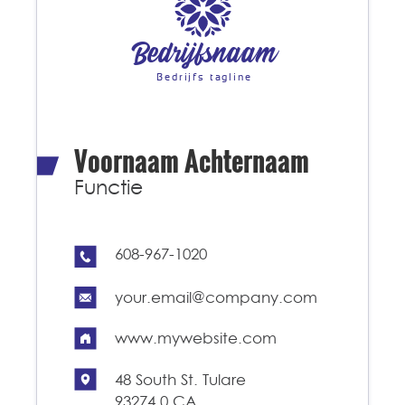
Bedrijfsnaam
Bedrijfs tagline
Voornaam Achternaam
Functie
608-967-1020
your.email@company.com
www.mywebsite.com
48 South St. Tulare
93274.0 CA