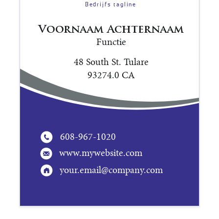
Bedrijfs tagline
Voornaam Achternaam
Functie
48 South St. Tulare
93274.0 CA
608-967-1020
www.mywebsite.com
your.email@company.com