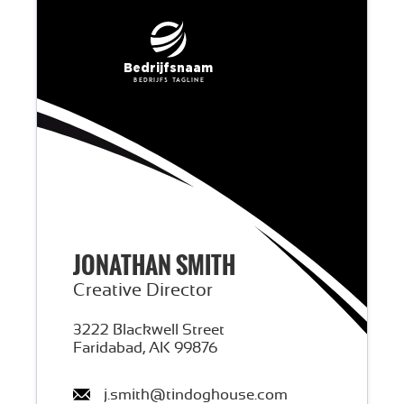
Bedrijfsnaam
Bedrijfs tagline
JONATHAN
SMITH
Creative Director
3222 Blackwell Street
Faridabad, AK 99876
j.smith@tindoghouse.com