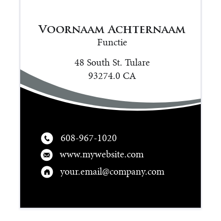
Voornaam Achternaam
Functie
48 South St. Tulare
93274.0 CA
608-967-1020
www.mywebsite.com
your.email@company.com