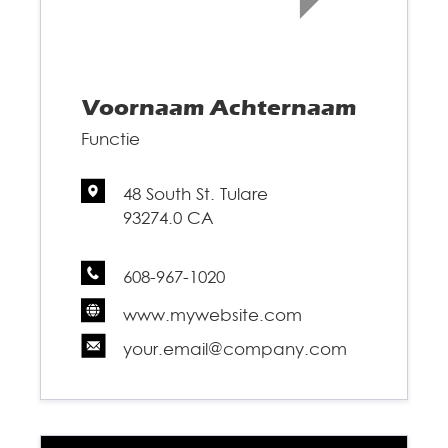
Voornaam
Achternaam
Functie
48 South St. Tulare
93274.0 CA
608-967-1020
www.mywebsite.com
your.email@company.com