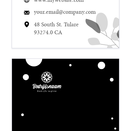
your.email@company.com
48 South St. Tulare
93274.0 CA
Bedrijfsnaam
Bedrijfs tagline