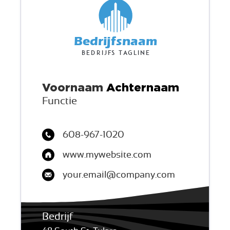
Bedrijfsnaam
Bedrijfs tagline
Voornaam
Achternaam
Functie
608-967-1020
www.mywebsite.com
your.email@company.com
Bedrijf