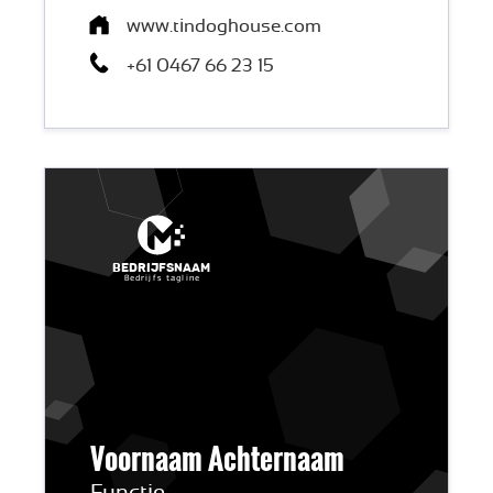
www.tindoghouse.com
+61 0467 66 23 15
Bedrijfsnaam
Bedrijfs tagline
Voornaam Achternaam
Functie