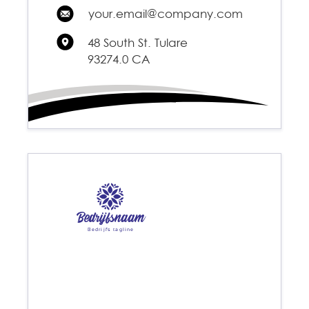
your.email@company.com
48 South St. Tulare
93274.0 CA
Bedrijfsnaam
Bedrijfs tagline