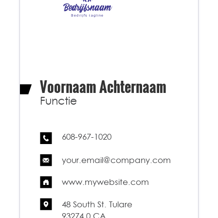
Bedrijfsnaam
Bedrijfs tagline
Voornaam Achternaam
Functie
608-967-1020
your.email@company.com
www.mywebsite.com
48 South St. Tulare
93274.0 CA