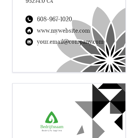
93274.0 CA
608-967-1020
www.mywebsite.com
your.email@company.com
Bedrijfsnaam
Bedrijfs tagline