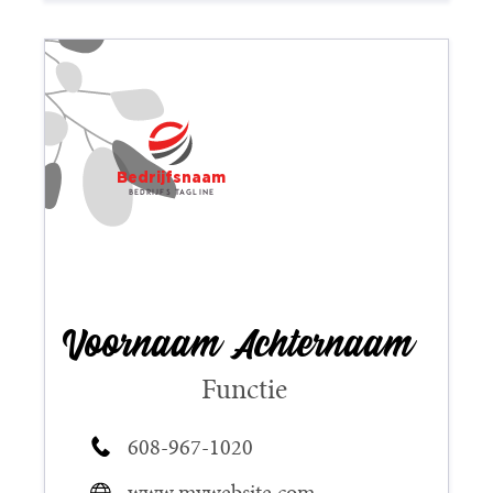
Bedrijfsnaam
Bedrijfs tagline
Voornaam Achternaam
Functie
608-967-1020
www.mywebsite.com