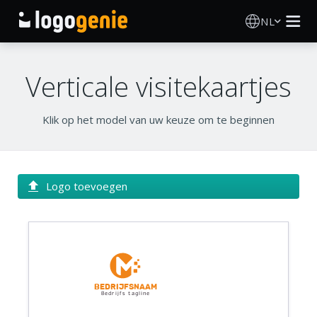
NL
Logo Maken
Verticale visitekaartjes
AI logogenerator
Klik op het model van uw keuze om te beginnen
Logo-ideeën
Gedrukte producten
Logo toevoegen
Over
Blog
Bedrijfsnaam
Bedrijfs tagline
INLOGGEN