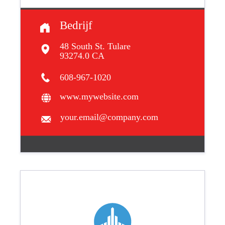
Bedrijf
48 South St. Tulare
93274.0 CA
608-967-1020
www.mywebsite.com
your.email@company.com