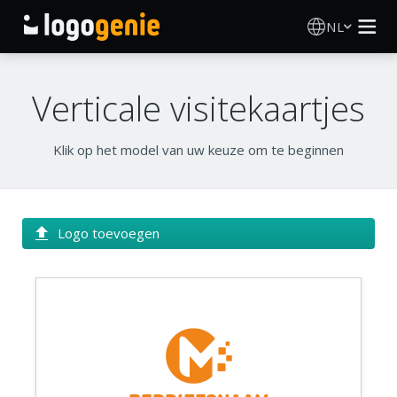
NL
Logo Maken
Verticale visitekaartjes
AI logogenerator
Klik op het model van uw keuze om te beginnen
Logo-ideeën
Gedrukte producten
Logo toevoegen
Over
Blog
INLOGGEN