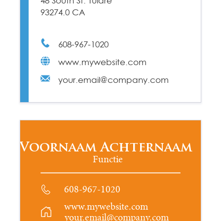
48 South St. Tulare
93274.0 CA
608-967-1020
www.mywebsite.com
your.email@company.com
Voornaam Achternaam
Functie
608-967-1020
www.mywebsite.com
your.email@company.com