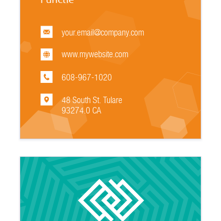
your.email@company.com
www.mywebsite.com
608-967-1020
48 South St. Tulare
93274.0 CA