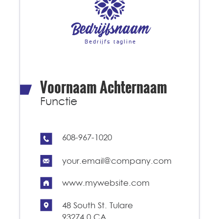
Bedrijfsnaam
Bedrijfs tagline
Voornaam Achternaam
Functie
608-967-1020
your.email@company.com
www.mywebsite.com
48 South St. Tulare
93274.0 CA