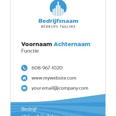
Bedrijfsnaam
Bedrijfs tagline
Voornaam
Achternaam
Functie
608-967-1020
www.mywebsite.com
your.email@company.com
Bedrijf