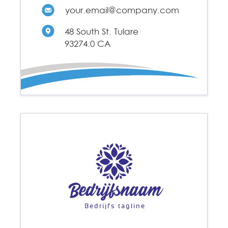
your.email@company.com
48 South St. Tulare
93274.0 CA
Bedrijfsnaam
Bedrijfs tagline