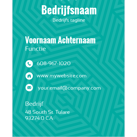
Bedrijfsnaam
Bedrijfs tagline
Voornaam Achternaam
Functie
608-967-1020
www.mywebsite.com
your.email@company.com
Bedrijf
48 South St. Tulare
93274.0 CA