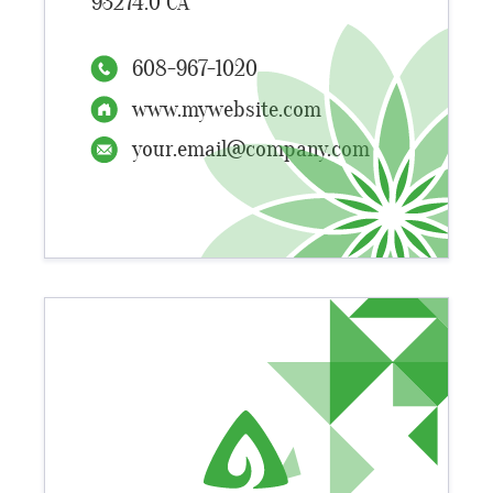
93274.0 CA
608-967-1020
www.mywebsite.com
your.email@company.com