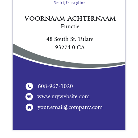
Bedrijfs tagline
Voornaam Achternaam
Functie
48 South St. Tulare
93274.0 CA
608-967-1020
www.mywebsite.com
your.email@company.com