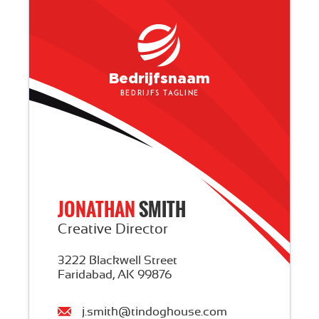
Bedrijfsnaam
Bedrijfs tagline
JONATHAN
SMITH
Creative Director
3222 Blackwell Street
Faridabad, AK 99876
j.smith@tindoghouse.com