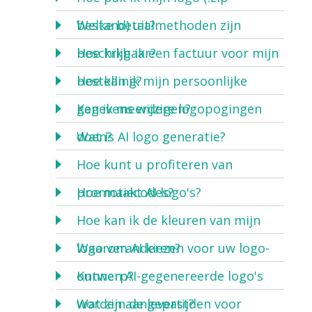
bestand) uit?
Welke betaalmethoden zijn
beschikbaar?
Hoe krijg ik een factuur voor mijn
bestelling?
Hoe kan ik mijn persoonlijke
gegevens wijzigen?
Kan ik meerdere logopogingen
doen?
Wat is AI logo generatie?
Hoe kunt u profiteren van
promotiecodes?
Hoe maakt AI logo's?
Hoe kan ik de kleuren van mijn
logo veranderen?
Waarom AI kiezen voor uw logo-
ontwerp?
Kunnen AI-gegenereerde logo's
worden aangepast?
Wat zijn de levertijden voor