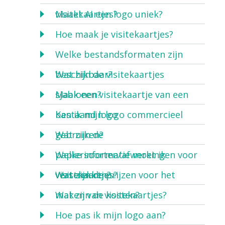
visitekaartjes?
Maakt AI een logo uniek?
Hoe maak je visitekaartjes?
Welke bestandsformaten zijn
beschikbaar?
Wat zijn de visitekaartjes
sjablonen?
Maak een visitekaartje van een
bestaand logo
Kan ik mijn logo commercieel
gebruiken?
Wat zijn de
papiersoorten/afwerkingen voor
Welke informatie moet ik
visitekaartjes?
verstrekken?
Wat zijn de prijzen voor het
maken van visitekaartjes?
Wat zijn de kosten?
Hoe pas ik mijn logo aan?