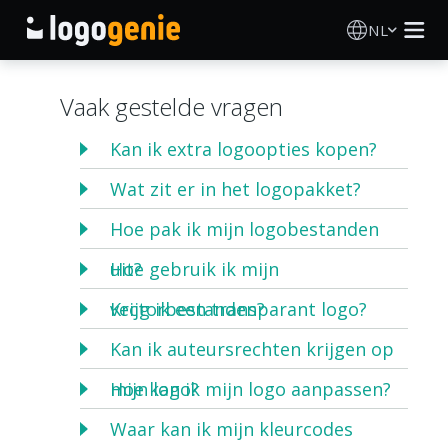
NL
Logo Maken
Vaak gestelde vragen
AI logogenerator
Kan ik extra logoopties kopen?
Wat zit er in het logopakket?
Logo-ideeën
Hoe pak ik mijn logobestanden
Gedrukte producten
uit?
Hoe gebruik ik mijn
Over
vectorbestanden?
Krijg ik een transparant logo?
Kan ik auteursrechten krijgen op
Blog
mijn logo?
Hoe kan ik mijn logo aanpassen?
Waar kan ik mijn kleurcodes
INLOGGEN