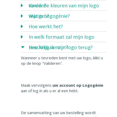
vinden?
Kan ik de kleuren van mijn logo
wijzigen?
Wat is Logogénie?
Hoe werkt het?
In welk formaat zal mijn logo
beschikbaar zijn?
Hoe krijg ik mijn logo terug?
Wanneer u tevreden bent met uw logo, klikt u
op de knop "Valideren".
Maak vervolgens
uw account op Logogénie
aan of log in als u er al een hebt.
De samenvatting van uw bestelling wordt