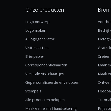
Onze producten
Bron
Logo ontwerp
Voorbee
Logo maker
Bedrijf
AI logogenerator
Pictog
Visitekaartjes
Gratis 
Briefpapier
Creëer 
Correspondentiekaarten
Maak ee
Verticale visitekaartjes
Maak ee
Gepersonaliseerde enveloppen
Ontwerp
Stempels
Feedbac
Alle producten bekijken
Tutoria
Maak een e-mail handtekening
Prijsste