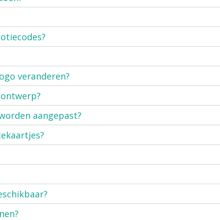
motiecodes?
logo veranderen?
-ontwerp?
 worden aangepast?
tekaartjes?
eschikbaar?
onen?