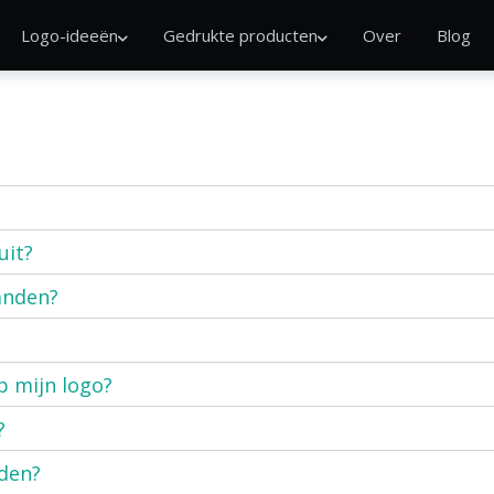
Logo-ideeën
Gedrukte producten
Over
Blog
uit?
anden?
p mijn logo?
?
nden?