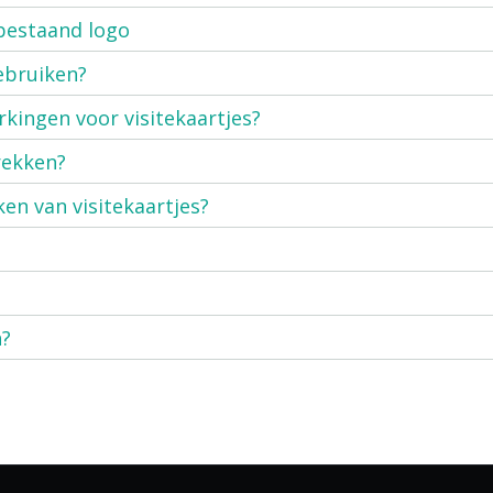
 bestaand logo
ebruiken?
kingen voor visitekaartjes?
rekken?
ken van visitekaartjes?
n?