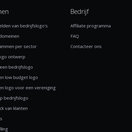
nen
Bedrijf
lden van bedrijfslogo's
Affiliate programma
 domeinen
FAQ
rammen per sector
Contacteer ons
logo ontwerp
een bedrijfslogo
n low budget logo
n logo voor een vereniging
 bedrijfslogo
k van klanten
ls
lling