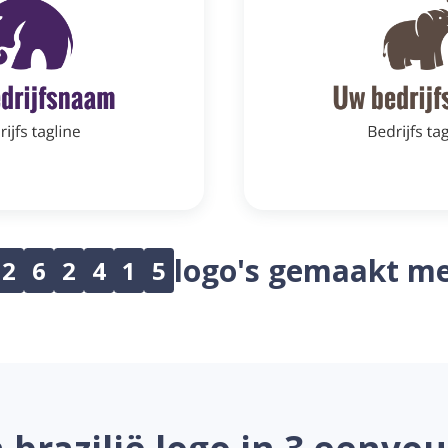
logo's gemaakt me
2
6
2
4
1
5