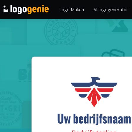
Logo Maken
AI logogenerator