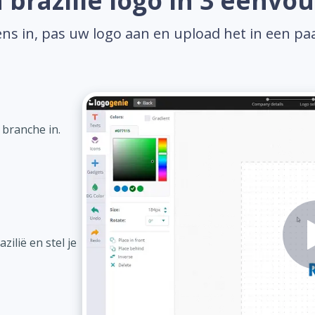
brazilië logo in 3 eenvo
ns in, pas uw logo aan en upload het in een pa
 branche in.
ilië en stel je