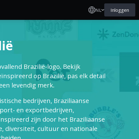
NL
Inloggen
ië
vallend Brazilië-logo. Bekijk
spireerd op Brazilië, pas elk detail
een levendig merk.
istische bedrijven, Braziliaanse
mport- en exportbedrijven,
ïnspireerd zijn door het Braziliaanse
 diversiteit, cultuur en nationale
cheiden.