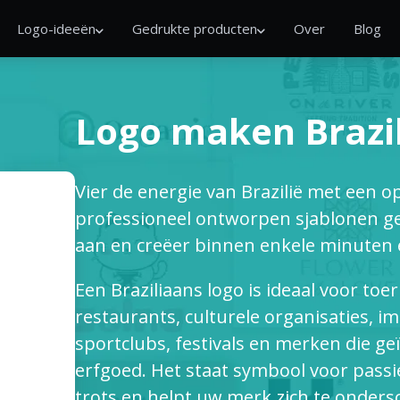
Logo-ideeën
Gedrukte producten
Over
Blog
Logo maken Brazil
Vier de energie van Brazilië met een op
professioneel ontworpen sjablonen geïn
aan en creëer binnen enkele minuten 
Een Braziliaans logo is ideaal voor toer
restaurants, culturele organisaties, i
sportclubs, festivals en merken die ge
erfgoed. Het staat symbool voor passie,
trots en helpt uw merk zich te onders