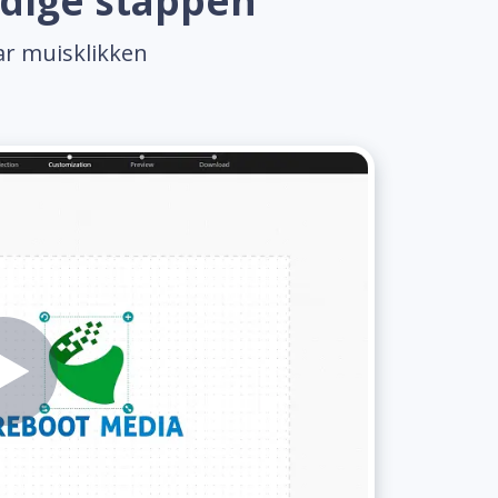
udige stappen
ar muisklikken