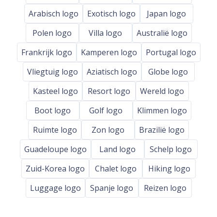
Arabisch logo
Exotisch logo
Japan logo
Polen logo
Villa logo
Australië logo
Frankrijk logo
Kamperen logo
Portugal logo
Vliegtuig logo
Aziatisch logo
Globe logo
Kasteel logo
Resort logo
Wereld logo
Boot logo
Golf logo
Klimmen logo
Ruimte logo
Zon logo
Brazilië logo
Guadeloupe logo
Land logo
Schelp logo
Zuid-Korea logo
Chalet logo
Hiking logo
Luggage logo
Spanje logo
Reizen logo