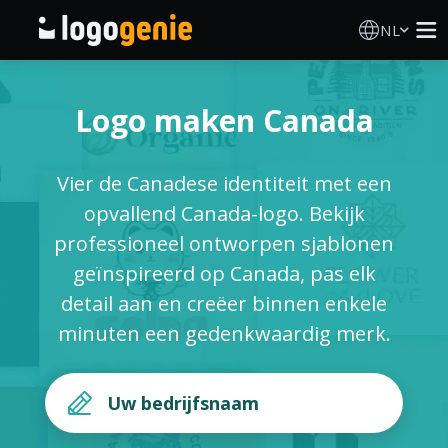
NL
Logo Maken
Logo maken Canada
AI logogenerator
Vier de Canadese identiteit met een
Logo-ideeën
opvallend Canada-logo. Bekijk
professioneel ontworpen sjablonen
Gedrukte producten
geïnspireerd op Canada, pas elk
detail aan en creëer binnen enkele
Over
minuten een gedenkwaardig merk.
Blog
INLOGGEN