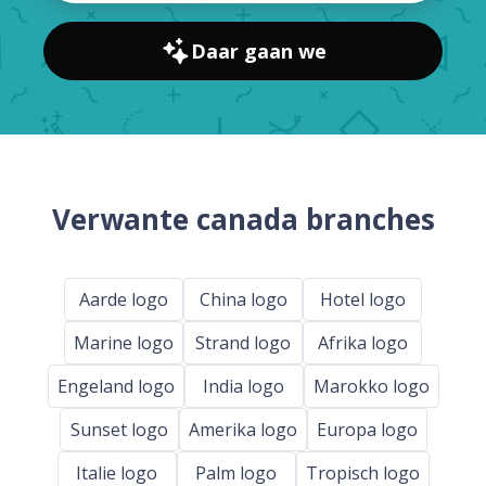
Daar gaan we
Verwante canada branches
Aarde logo
China logo
Hotel logo
Marine logo
Strand logo
Afrika logo
Engeland logo
India logo
Marokko logo
Sunset logo
Amerika logo
Europa logo
Italie logo
Palm logo
Tropisch logo