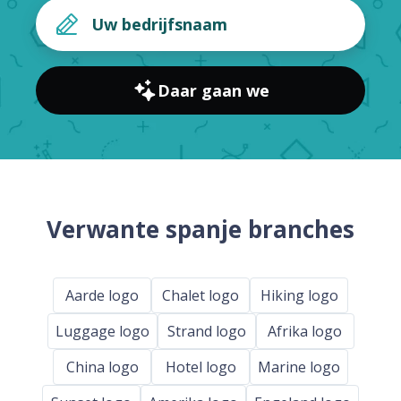
Daar gaan we
Verwante spanje branches
Aarde logo
Chalet logo
Hiking logo
Luggage logo
Strand logo
Afrika logo
China logo
Hotel logo
Marine logo