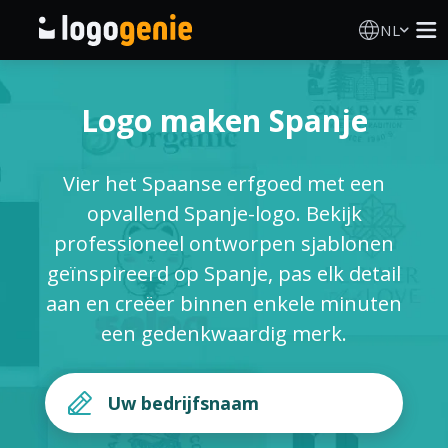
NL
Logo Maken
Logo maken Spanje
AI logogenerator
Vier het Spaanse erfgoed met een
Logo-ideeën
opvallend Spanje-logo. Bekijk
professioneel ontworpen sjablonen
Gedrukte producten
geïnspireerd op Spanje, pas elk detail
aan en creëer binnen enkele minuten
Over
een gedenkwaardig merk.
Blog
INLOGGEN