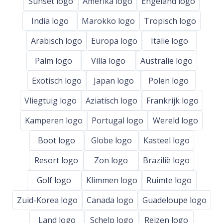
Sunset logo
Amerika logo
Engeland logo
India logo
Marokko logo
Tropisch logo
Arabisch logo
Europa logo
Italie logo
Palm logo
Villa logo
Australië logo
Exotisch logo
Japan logo
Polen logo
Vliegtuig logo
Aziatisch logo
Frankrijk logo
Kamperen logo
Portugal logo
Wereld logo
Boot logo
Globe logo
Kasteel logo
Resort logo
Zon logo
Brazilië logo
Golf logo
Klimmen logo
Ruimte logo
Zuid-Korea logo
Canada logo
Guadeloupe logo
Land logo
Schelp logo
Reizen logo