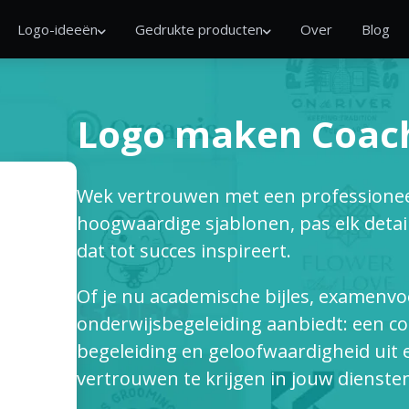
Logo-ideeën
Gedrukte producten
Over
Blog
Logo maken Coac
Wek vertrouwen met een professioneel
hoogwaardige sjablonen, pas elk detai
dat tot succes inspireert.
Of je nu academische bijles, examenvo
onderwijsbegeleiding aanbiedt: een co
begeleiding en geloofwaardigheid uit 
vertrouwen te krijgen in jouw dienste