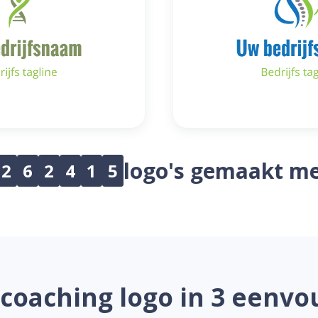
logo's gemaakt me
2
6
2
4
1
5
coaching logo in 3 eenvo