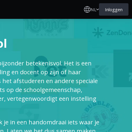
NL
Inloggen
ol
ijzonder betekenisvol. Het is een
ing en docent op zijn of haar
ns het afstuderen en andere speciale
trots op de schoolgemeenschap,
er, vertegenwoordigt een instelling
je in een handomdraai iets waar je
en. Laten we het dus samen maken.