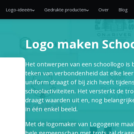
Logo-ideeën
Gedrukte producten
Over
Blog
Logo maken Scho
Het ontwerpen van een schoollogo is b
teken van verbondenheid dat elke leerl
uniform draagt of bij zich heeft tijde
schoolactiviteiten. Het versterkt de 
draagt waarden uit en, nog belangrijk
in één enkel beeld.
Met de logomaker van Logogenie maak 
hele gemeenschap met trots zal drag