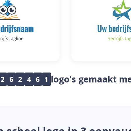
logo's gemaakt me
2
6
2
4
6
1