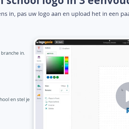
 school logo in 3 eenvou
ns in, pas uw logo aan en upload het in een pa
 branche in.
ool en stel je