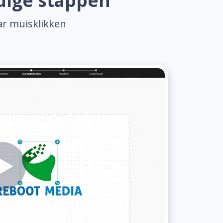
dige stappen
ar muisklikken