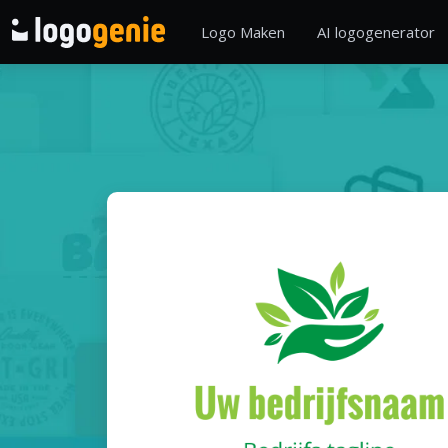
Logo Maken
AI logogenerator