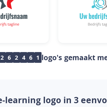
logo's gemaakt me
2
6
2
4
6
1
-learning logo in 3 eenv