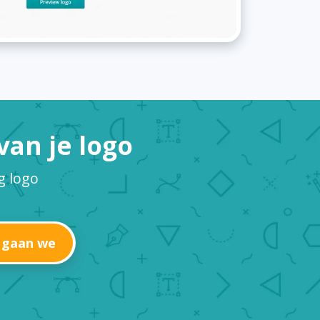
an je logo
g logo
 gaan we