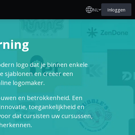
NL
Inloggen
rning
dern logo dat je binnen enkele
 sjablonen en creëer een
nline logomaker.
rouwen en betrokkenheid. Een
innovatie, toegankelijkheid en
d voor dat cursisten uw cursussen,
 herkennen.