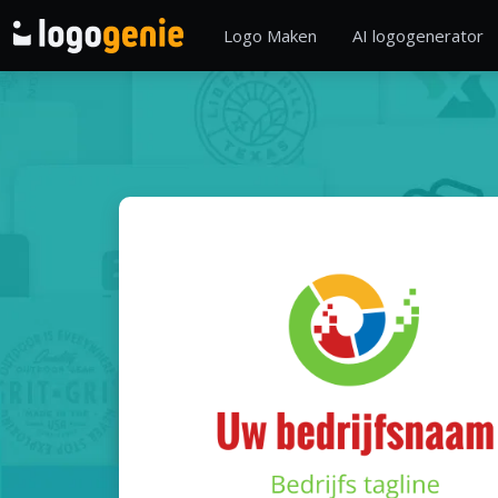
Logo Maken
AI logogenerator