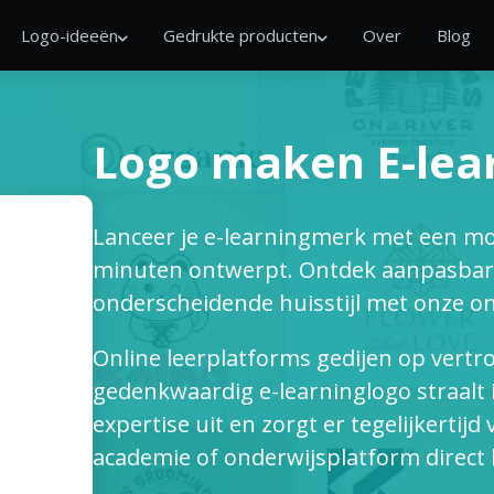
Logo-ideeën
Gedrukte producten
Over
Blog
Logo maken E-lea
Lanceer je e-learningmerk met een mo
minuten ontwerpt. Ontdek aanpasbare
onderscheidende huisstijl met onze o
Online leerplatforms gedijen op vert
gedenkwaardig e-learninglogo straalt 
expertise uit en zorgt er tegelijkertij
academie of onderwijsplatform direct