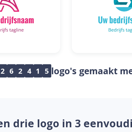
logo's gemaakt me
2
6
2
4
1
5
n drie logo in 3 eenvoud