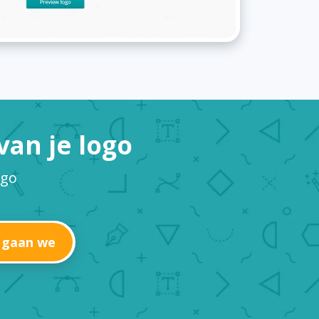
an je logo
ogo
 gaan we