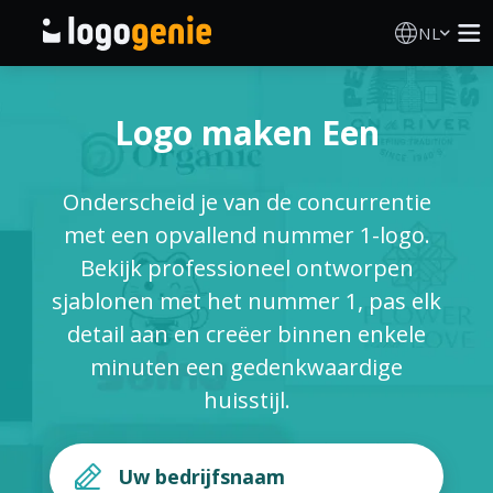
NL
Logo Maken
Logo maken Een
AI logogenerator
Onderscheid je van de concurrentie
Logo-ideeën
met een opvallend nummer 1-logo.
Bekijk professioneel ontworpen
Gedrukte producten
sjablonen met het nummer 1, pas elk
detail aan en creëer binnen enkele
Over
minuten een gedenkwaardige
huisstijl.
Blog
INLOGGEN