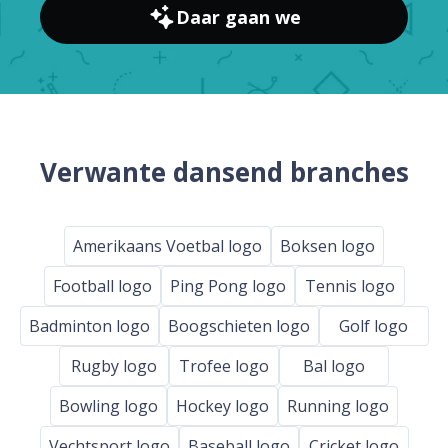
Daar gaan we
Verwante dansend branches
Amerikaans Voetbal logo
Boksen logo
Football logo
Ping Pong logo
Tennis logo
Badminton logo
Boogschieten logo
Golf logo
Rugby logo
Trofee logo
Bal logo
Bowling logo
Hockey logo
Running logo
Vechtsport logo
Baseball logo
Cricket logo