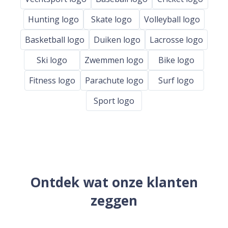
Hunting logo
Skate logo
Volleyball logo
Basketball logo
Duiken logo
Lacrosse logo
Ski logo
Zwemmen logo
Bike logo
Fitness logo
Parachute logo
Surf logo
Sport logo
Ontdek wat onze klanten
zeggen