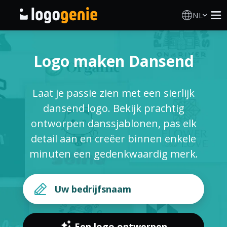
NL
Logo Maken
Logo maken Dansend
AI logogenerator
Laat je passie zien met een sierlijk
Logo-ideeën
dansend logo. Bekijk prachtig
ontworpen danssjablonen, pas elk
Gedrukte producten
detail aan en creëer binnen enkele
minuten een gedenkwaardig merk.
Over
Blog
INLOGGEN
Een logo ontwerpen