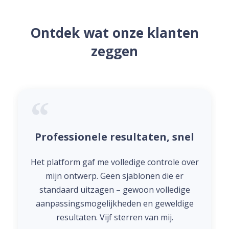
Ontdek wat onze klanten
zeggen
fessionele resultaten, snel
Eenvoud
latform gaf me volledige controle over
De logo-
ijn ontwerp. Geen sjablonen die er
ongelooflijk
ndaard uitzagen – gewoon volledige
met verschil
passingsmogelijkheden en geweldige
een ontwerp
resultaten. Vijf sterren van mij.