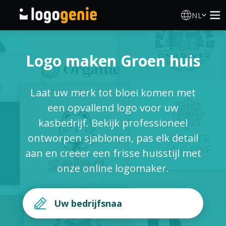
NL
Logo Maken
Logo maken Groen huis
AI logogenerator
Laat uw merk tot bloei komen met
Logo-ideeën
een opvallend logo voor uw
kasbedrijf. Bekijk professioneel
Gedrukte producten
ontworpen sjablonen, pas elk detail
aan en creëer een frisse huisstijl met
Over
onze online logomaker.
Blog
INLOGGEN