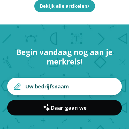
Bekijk alle artikelen
Begin vandaag nog aan je
merkreis!
Daar gaan we