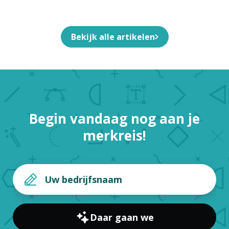
Ontwerpt Voor Jouw Bedrijf
Bekijk alle artikelen
Begin vandaag nog aan je
merkreis!
Daar gaan we