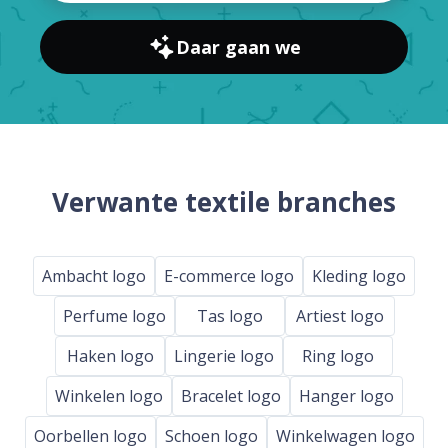
Daar gaan we
Verwante textile branches
Ambacht logo
E-commerce logo
Kleding logo
Perfume logo
Tas logo
Artiest logo
Haken logo
Lingerie logo
Ring logo
Winkelen logo
Bracelet logo
Hanger logo
Oorbellen logo
Schoen logo
Winkelwagen logo