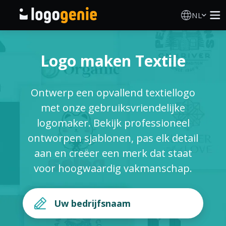
NL
Logo Maken
Logo maken Textile
AI logogenerator
Ontwerp een opvallend textiellogo
Logo-ideeën
met onze gebruiksvriendelijke
logomaker. Bekijk professioneel
Gedrukte producten
ontworpen sjablonen, pas elk detail
aan en creëer een merk dat staat
Over
voor hoogwaardig vakmanschap.
Blog
INLOGGEN