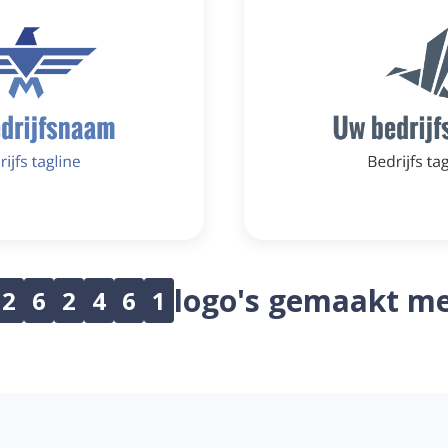
logo's gemaakt me
2
6
2
4
6
1