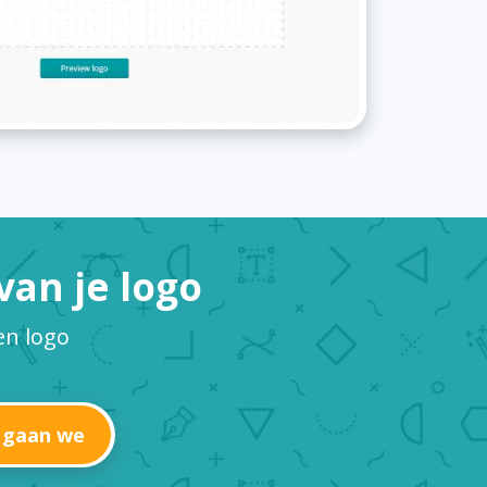
an je logo
en logo
 gaan we