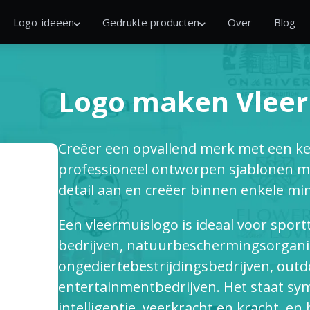
Logo-ideeën
Gedrukte producten
Over
Blog
Logo maken Vlee
Creëer een opvallend merk met een k
professioneel ontworpen sjablonen me
detail aan en creëer binnen enkele mi
Een vleermuislogo is ideaal voor spo
bedrijven, natuurbeschermingsorganis
ongediertebestrijdingsbedrijven, ou
entertainmentbedrijven. Het staat sy
intelligentie, veerkracht en kracht, en