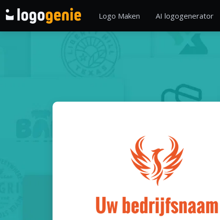
Logo Maken
AI logogenerator