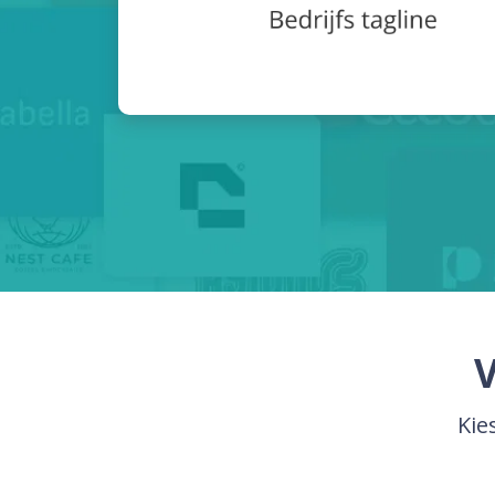
V
Kie