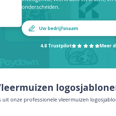
onderscheiden.
4.8 Trustpilot
Meer d
leermuizen logosjablon
s uit onze professionele vleermuizen logosjabl