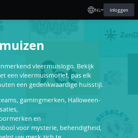
NL
Inloggen
rmuizen
enmerkend vleermuislogo. Bekijk
t een vleermuismotief, pas elk
nuten een gedenkwaardige huisstijl.
rtteams, gamingmerken, Halloween-
aties,
tdoormerken en
mbool voor mysterie, behendigheid,
 helpt uw merk zich te