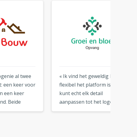
ee
« Ik vind het geweldig hoe
« Zo e
oor
flexibel het platform is. Je
gebrui
kunt echt elk detail
zijn fa
aanpassen tot het logo
logo b
helemaal bij je past. Een
perfec
uitstekende tool voor doe-
merkkle
»
het-zelf branding. »