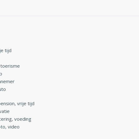
e tijd
 toerisme
p
annemer
uto
nsion, vrije tijd
vatie
tering, voeding
to, video