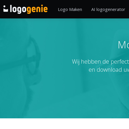
Logo Maken
AI logogenerator
Mo
Wij hebben de perfect
en download uw