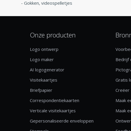
-
Gokken, videospelletjes
Onze producten
Bron
Logo ontwerp
Voorbee
Logo maker
Bedrijf
AI logogenerator
Pictog
Visitekaartjes
Gratis 
Briefpapier
Creëer 
Correspondentiekaarten
Maak ee
Verticale visitekaartjes
Maak ee
Gepersonaliseerde enveloppen
Ontwerp