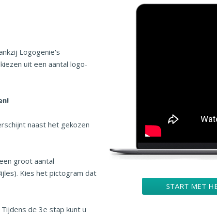
ankzij Logogenie's
 kiezen uit een aantal logo-
en!
rschijnt naast het gekozen
 een groot aantal
ijles). Kies het pictogram dat
START MET HE
h. Tijdens de 3e stap kunt u