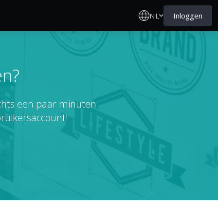
NL
Inloggen
en?
echts een paar minuten
ruikersaccount!