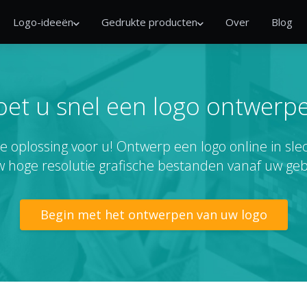
Logo-ideeën
Gedrukte producten
Over
Blog
et u snel een logo ontwerp
e oplossing voor u! Ontwerp een logo online in sl
 hoge resolutie grafische bestanden vanaf uw geb
Begin met het ontwerpen van uw logo