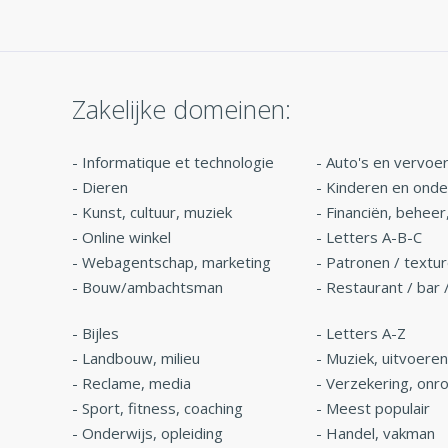
Zakelijke domeinen:
-
Informatique et technologie
-
Auto's en vervoe
-
Dieren
-
Kinderen en onde
-
Kunst, cultuur, muziek
-
Financiën, beheer
-
Online winkel
-
Letters A-B-C
-
Webagentschap, marketing
-
Patronen / textu
-
Bouw/ambachtsman
-
Restaurant / bar 
-
Bijles
-
Letters A-Z
-
Landbouw, milieu
-
Muziek, uitvoere
-
Reclame, media
-
Verzekering, onr
-
Sport, fitness, coaching
-
Meest populair
-
Onderwijs, opleiding
-
Handel, vakman