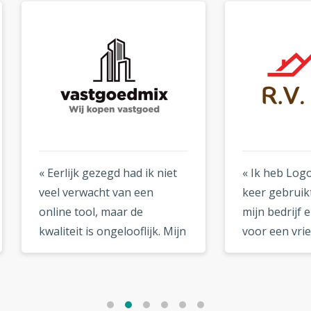
lijk gezegd had ik niet
« Ik heb Logogenie al tw
 verwacht van een
keer gebruikt: een keer v
ne tool, maar de
mijn bedrijf en een keer
teit is ongelooflijk. Mijn
voor een vriend. Beide
ziet eruit alsof het van
logo's zijn geweldig
topdesigner komt. »
geworden. Ik ga ze zeker
nog een keer gebruiken! 