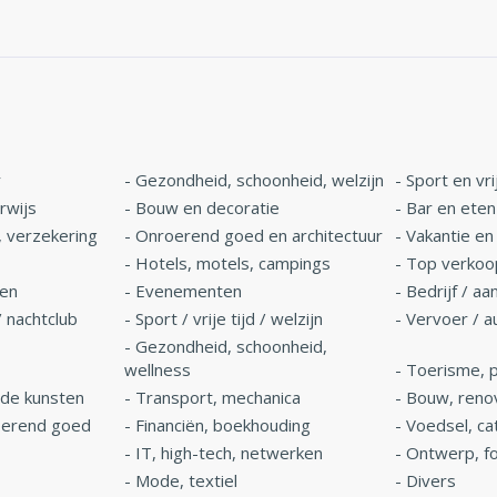
r
-
Gezondheid, schoonheid, welzijn
-
Sport en vrij
rwijs
-
Bouw en decoratie
-
Bar en eten
, verzekering
-
Onroerend goed en architectuur
-
Vakantie en
-
Hotels, motels, campings
-
Top verkoo
ren
-
Evenementen
-
Bedrijf / a
/ nachtclub
-
Sport / vrije tijd / welzijn
-
Vervoer / a
-
Gezondheid, schoonheid,
wellness
-
Toerisme, pe
nde kunsten
-
Transport, mechanica
-
Bouw, reno
oerend goed
-
Financiën, boekhouding
-
Voedsel, ca
-
IT, high-tech, netwerken
-
Ontwerp, fo
-
Mode, textiel
-
Divers