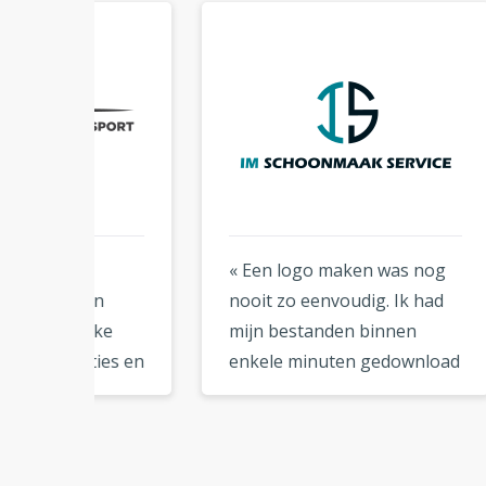
« Een logo maken was nog
« Eer
n
nooit zo eenvoudig. Ik had
veel
ke
mijn bestanden binnen
onli
ies en
enkele minuten gedownload
kwali
derne
en kon ze meteen
logo 
t er
gebruiken. Zo handig! »
een 
 het