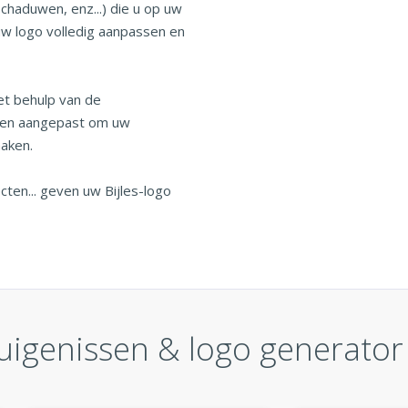
schaduwen, enz...) die u op uw
uw logo volledig aanpassen en
et behulp van de
rden aangepast om uw
maken.
cten... geven uw Bijles-logo
uigenissen & logo generato