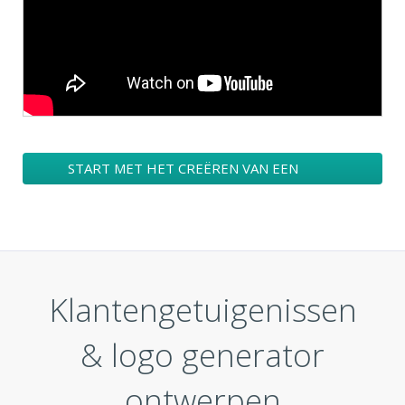
START MET HET CREËREN VAN EEN
BEDRIJFSLOGO
Klantengetuigenissen
& logo generator
ontwerpen