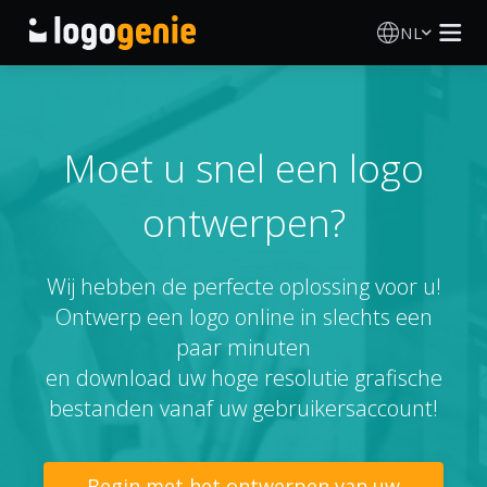
NL
Logo Maken
AI logogenerator
Moet u snel een logo
ontwerpen?
Logo-ideeën
Gedrukte producten
Wij hebben de perfecte oplossing voor u!
Ontwerp een logo online in slechts een
Over
paar minuten
en download uw hoge resolutie grafische
Blog
bestanden vanaf uw gebruikersaccount!
INLOGGEN
Begin met het ontwerpen van uw