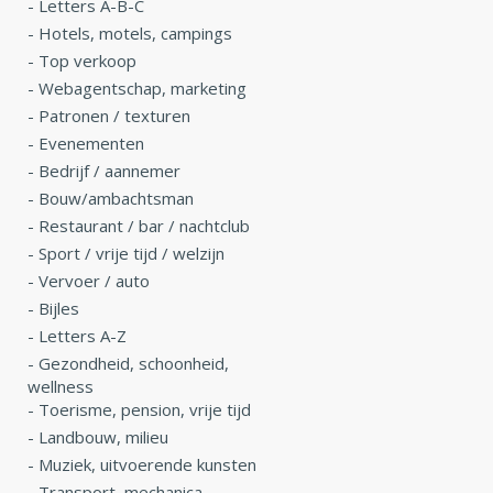
-
Letters A-B-C
-
Hotels, motels, campings
-
Top verkoop
-
Webagentschap, marketing
-
Patronen / texturen
-
Evenementen
-
Bedrijf / aannemer
-
Bouw/ambachtsman
-
Restaurant / bar / nachtclub
-
Sport / vrije tijd / welzijn
-
Vervoer / auto
-
Bijles
-
Letters A-Z
-
Gezondheid, schoonheid,
wellness
-
Toerisme, pension, vrije tijd
-
Landbouw, milieu
-
Muziek, uitvoerende kunsten
-
Transport, mechanica