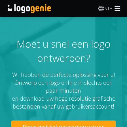
NL
Logo Maken
AI logogenerator
Moet u snel een logo
ontwerpen?
Logo-ideeën
Gedrukte producten
Wij hebben de perfecte oplossing voor u!
Ontwerp een logo online in slechts een
Over
paar minuten
en download uw hoge resolutie grafische
Blog
bestanden vanaf uw gebruikersaccount!
INLOGGEN
Begin met het ontwerpen van uw