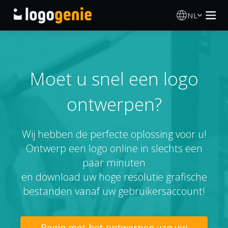
NL
Logo Maken
AI logogenerator
Moet u snel een logo
ontwerpen?
Logo-ideeën
Gedrukte producten
Wij hebben de perfecte oplossing voor u!
Ontwerp een logo online in slechts een
Over
paar minuten
en download uw hoge resolutie grafische
Blog
bestanden vanaf uw gebruikersaccount!
INLOGGEN
Begin met het ontwerpen van uw