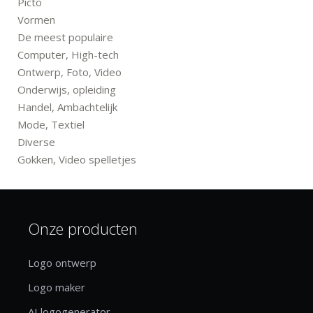
Picto
Vormen
De meest populaire
Computer, High-tech
Ontwerp, Foto, Video
Onderwijs, opleiding
Handel, Ambachtelijk
Mode, Textiel
Diverse
Gokken, Video spelletjes
Onze producten
Logo ontwerp
Logo maker
AI logogenerator