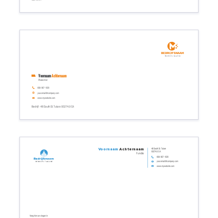
Bedrijfsnaam
Bedrijfs tagline
Voornaam
Achternaam
Functie
608-967-1020
your.email@company.com
www.mywebsite.com
Bedrijf - 48 South St. Tulare 93274.0 CA
48 South St. Tulare
Voornaam
Achternaam
93274.0 CA
Functie
608-967-1020
Bedrijfsnaam
your.email@company.com
Bedrijfs tagline
www.mywebsite.com
Voeg hier uw slogan in