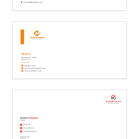
your.email@company.com
Bedrijfsnaam
Bedrijfs tagline
Bedrijf
48 South St. Tulare
93274.0 CA
608-967-1020
your.email@company.com
www.mywebsite.com
Bedrijfsnaam
Bedrijfs tagline
Voornaam
Achternaam
Functie
608-967-1020
www.mywebsite.com
your.email@company.com
48 South St. Tulare
93274.0 CA