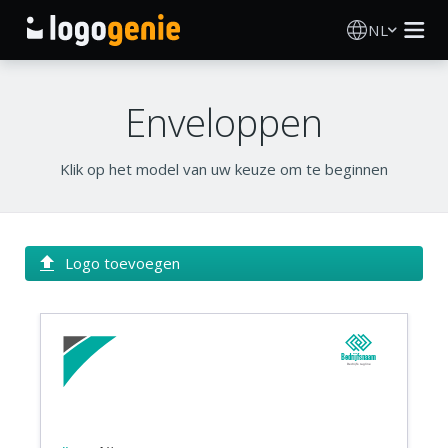
NL
Logo Maken
Enveloppen
AI logogenerator
Klik op het model van uw keuze om te beginnen
Logo-ideeën
Gedrukte producten
Logo toevoegen
Over
Blog
Bedrijfsnaam
Bedrijfs tagline
INLOGGEN