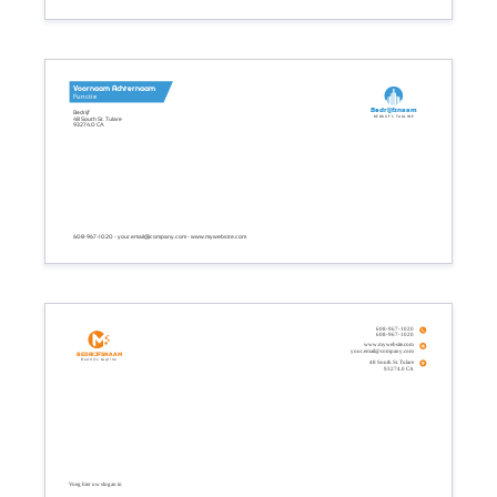
Voornaam Achternaam
Functie
Bedrijfsnaam
Bedrijf
Bedrijfs tagline
48 South St. Tulare
93274.0 CA
608-967-1020 - your.email@company.com - www.mywebsite.com
608-967-1020
608-967-1020
www.mywebsite.com
your.email@company.com
Bedrijfsnaam
Bedrijfs tagline
48 South St. Tulare
93274.0 CA
Voeg hier uw slogan in