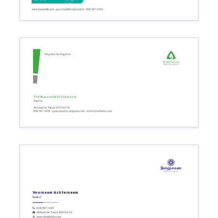
www.mywebsite.com - your.email@company.com - 608-967-1020
Voeg hier uw slogan in
Bedrijfsnaam
Bedrijfs tagline
Voornaam
Achternaam
Functie
48 South St. Tulare 93274.0 CA
608-967-1020 - your.email@company.com - www.mywebsite.com
Bedrijfsnaam
Bedrijfs tagline
Voornaam
Achternaam
Bedrijf
608-967-1020
48 South St. Tulare, 93274.0 CA
www.mywebsite.com