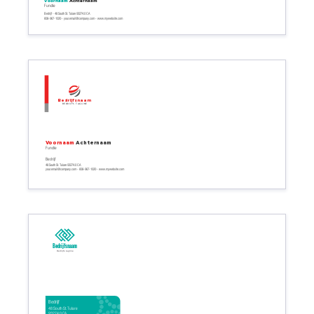
Voornaam
Achternaam
Functie
Bedrijf - 48 South St. Tulare 93274.0 CA
608-967-1020 - your.email@company.com - www.mywebsite.com
Bedrijfsnaam
Bedrijfs tagline
Voornaam
Achternaam
Functie
Bedrijf
48 South St. Tulare 93274.0 CA
your.email@company.com - 608-967-1020 - www.mywebsite.com
Bedrijfsnaam
Bedrijfs tagline
Bedrijf
48 South St. Tulare
93274.0 CA