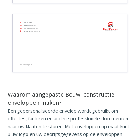
608-967-1020
www.mywebsite.com
your.email@company.com
Bedrijfsnaam
Bedrijfs tagline
48 South St. Tulare 93274.0 CA
Voeg hier uw slogan in
Waarom aangepaste Bouw, constructie
enveloppen maken?
Een gepersonaliseerde envelop wordt gebruikt om
offertes, facturen en andere professionele documenten
naar uw klanten te sturen. Met enveloppen op maat kunt
u uw logo en uw bedrijfsgegevens op de enveloppen