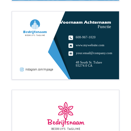
Voornaam Achternaam
Functie
Bedrijfsnaam
Bedrijfs tagline
608-967-1020
www.mywebsite.com
your.email@company.com
48 South St. Tulare
93274.0 CA
instagram.com/mypage
Bedrijfsnaam
Bedrijfs tagline