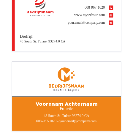
608-967-1020
Bedrijfsnaam
www.mywebsite.com
Bedrijfs tagline
your.email@company.com
Bedrijf
48 South St. Tulare, 93274.0 CA
Bedrijfsnaam
Bedrijfs tagline
Voornaam Achternaam
Functie
48 South St. Tulare 93274.0 CA
608-967-1020 - your.email@company.com