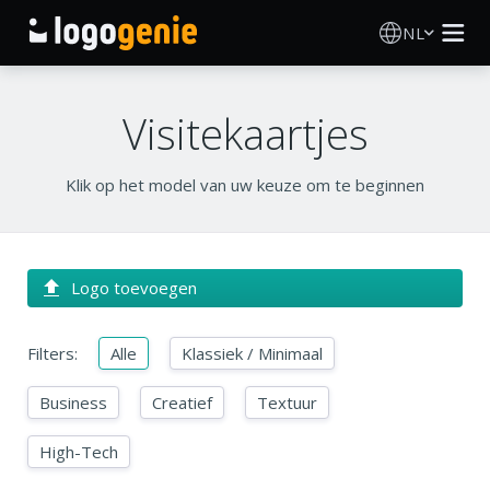
NL
Logo Maken
Visitekaartjes
AI logogenerator
Klik op het model van uw keuze om te beginnen
Logo-ideeën
Gedrukte producten
Logo toevoegen
Over
Filters:
Alle
Klassiek / Minimaal
Blog
Business
Creatief
Textuur
High-Tech
INLOGGEN