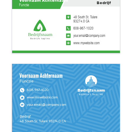
Voornaam Achternaam
Bedrijf
Functie
48 South St. Tulare
93274.0 CA
608-967-1020
Bedrijfsnaam
your.email@company.com
Bedrijfs tagline
www.mywebsite.com
Voornaam Achternaam
Functie
Bedrijfsnaam
608-967-1020
Bedrijfs tagline
www.mywebsite.com
your.email@company.com
Bedrijf
48 South St. Tulare 93274.0 CA