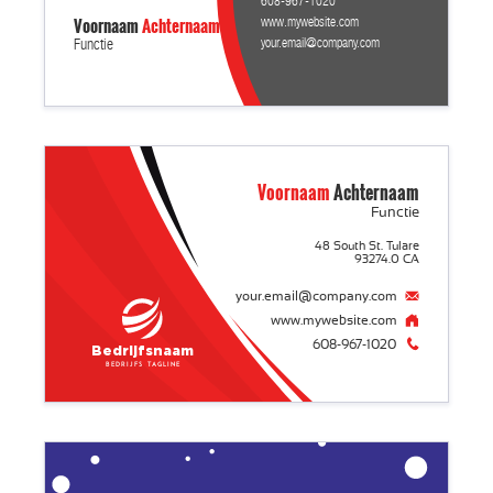
608-967-1020
Voornaam
Achternaam
www.mywebsite.com
your.email@company.com
Functie
Voornaam
Achternaam
Functie
48 South St. Tulare
93274.0 CA
your.email@company.com
www.mywebsite.com
608-967-1020
Bedrijfsnaam
Bedrijfs tagline