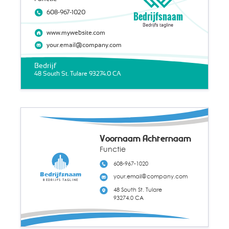
608-967-1020
Bedrijfsnaam
Bedrijfs tagline
www.mywebsite.com
your.email@company.com
Bedrijf
48 South St. Tulare 93274.0 CA
Voornaam Achternaam
Functie
608-967-1020
Bedrijfsnaam
your.email@company.com
Bedrijfs tagline
48 South St. Tulare
93274.0 CA