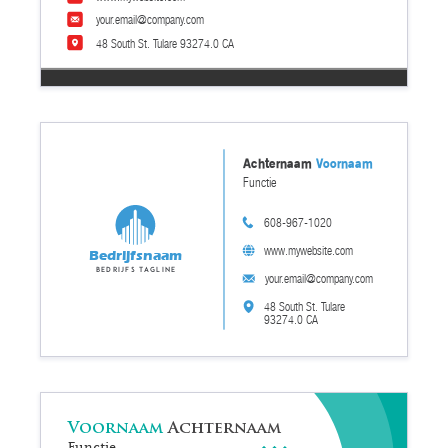
your.email@company.com
48 South St. Tulare 93274.0 CA
Achternaam
Voornaam
Functie
608-967-1020
www.mywebsite.com
Bedrijfsnaam
Bedrijfs tagline
your.email@company.com
48 South St. Tulare
93274.0 CA
Voornaam
Achternaam
Functie