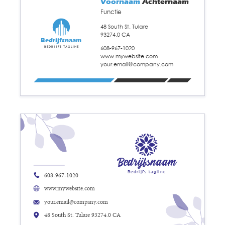
Voornaam
Achternaam
Functie
48 South St. Tulare
93274.0 CA
Bedrijfsnaam
608-967-1020
Bedrijfs tagline
www.mywebsite.com
your.email@company.com
Bedrijfsnaam
Bedrijfs tagline
608-967-1020
www.mywebsite.com
your.email@company.com
48 South St. Tulare 93274.0 CA