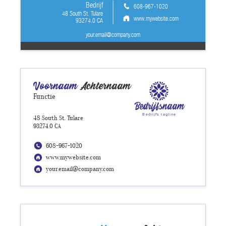
Bedrijf
608-967-1020
48 South St. Tulare
www.mywebsite.com
93274.0 CA
your.email@company.com
Voornaam
Achternaam
Functie
Bedrijfsnaam
Bedrijfs tagline
48 South St. Tulare
93274.0 CA
608-967-1020
www.mywebsite.com
your.email@company.com