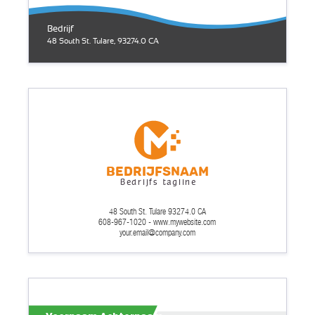
Bedrijf
48 South St. Tulare, 93274.0 CA
Bedrijfsnaam
Bedrijfs tagline
48 South St. Tulare 93274.0 CA
608-967-1020 - www.mywebsite.com
your.email@company.com