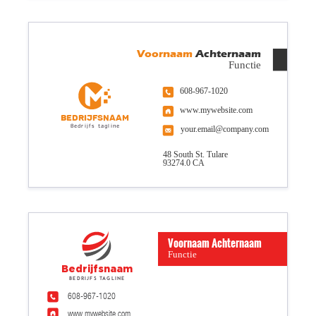
Voornaam
Achternaam
Functie
608-967-1020
www.mywebsite.com
Bedrijfsnaam
Bedrijfs tagline
your.email@company.com
48 South St. Tulare
93274.0 CA
Voornaam Achternaam
Functie
Bedrijfsnaam
Bedrijfs tagline
608-967-1020
www.mywebsite.com