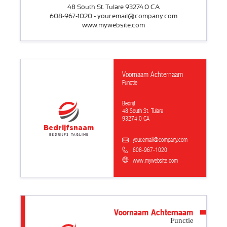
48 South St. Tulare 93274.0 CA
608-967-1020 - your.email@company.com
www.mywebsite.com
Voornaam Achternaam
Functie
Bedrijf
48 South St. Tulare
93274.0 CA
Bedrijfsnaam
Bedrijfs tagline
your.email@company.com
608-967-1020
www.mywebsite.com
Voornaam Achternaam
Functie