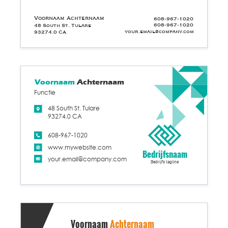
Voornaam Achternaam
608-967-1020
608-967-1020
48 South St. Tulare
your.email@company.com
93274.0 CA
Voornaam
Achternaam
Functie
48 South St. Tulare
93274.0 CA
608-967-1020
www.mywebsite.com
Bedrijfsnaam
your.email@company.com
Bedrijfs tagline
Voornaam
Achternaam