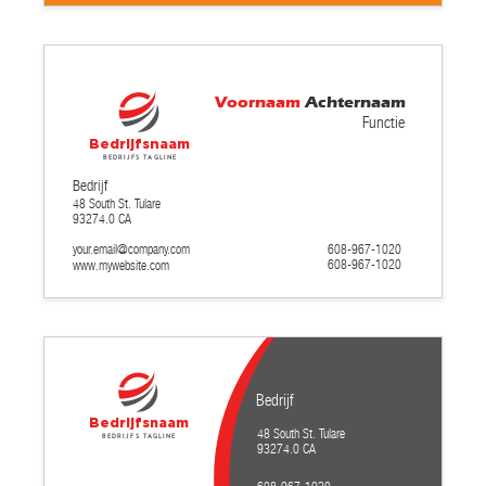
Voornaam
Achternaam
Functie
Bedrijfsnaam
Bedrijfs tagline
Bedrijf
48 South St. Tulare
93274.0 CA
your.email@company.com
608-967-1020
608-967-1020
www.mywebsite.com
Bedrijf
Bedrijfsnaam
48 South St. Tulare
Bedrijfs tagline
93274.0 CA