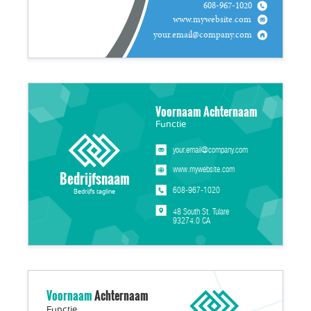
608-967-1020
www.mywebsite.com
your.email@company.com
Voornaam Achternaam
Functie
your.email@company.com
www.mywebsite.com
Bedrijfsnaam
608-967-1020
Bedrijfs tagline
48 South St. Tulare
93274.0 CA
Voornaam
Achternaam
Functie