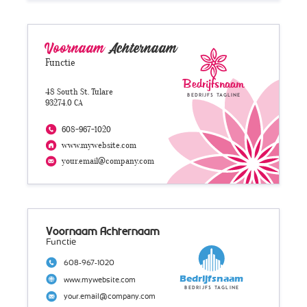
Voornaam
Achternaam
Functie
Bedrijfsnaam
48 South St. Tulare
Bedrijfs tagline
93274.0 CA
608-967-1020
www.mywebsite.com
your.email@company.com
Voornaam Achternaam
Functie
608-967-1020
Bedrijfsnaam
www.mywebsite.com
Bedrijfs tagline
your.email@company.com