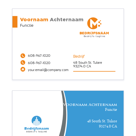
Voornaam
Achternaam
Functie
Bedrijfsnaam
Bedrijfs tagline
608-967-1020
Bedrijf
48 South St. Tulare
608-967-1020
93274.0 CA
your.email@company.com
Voornaam Achternaam
Functie
48 South St. Tulare
93274.0 CA
Bedrijfsnaam
Bedrijfs tagline