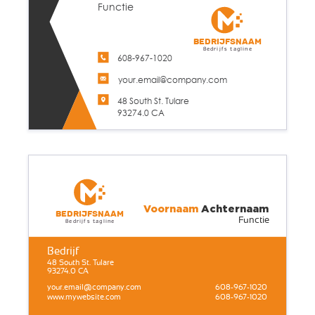
Functie
Bedrijfsnaam
Bedrijfs tagline
608-967-1020
your.email@company.com
48 South St. Tulare
93274.0 CA
Voornaam
Achternaam
Bedrijfsnaam
Functie
Bedrijfs tagline
Bedrijf
48 South St. Tulare
93274.0 CA
your.email@company.com
608-967-1020
www.mywebsite.com
608-967-1020