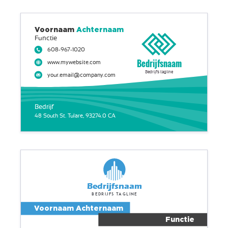
Voornaam
Achternaam
Functie
608-967-1020
Bedrijfsnaam
www.mywebsite.com
Bedrijfs tagline
your.email@company.com
Bedrijf
48 South St. Tulare, 93274.0 CA
Bedrijfsnaam
Bedrijfs tagline
Voornaam Achternaam
Functie