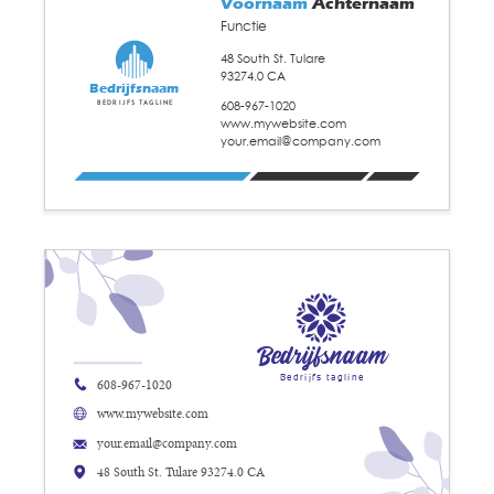
Voornaam
Achternaam
Functie
48 South St. Tulare
93274.0 CA
Bedrijfsnaam
608-967-1020
Bedrijfs tagline
www.mywebsite.com
your.email@company.com
Bedrijfsnaam
Bedrijfs tagline
608-967-1020
www.mywebsite.com
your.email@company.com
48 South St. Tulare 93274.0 CA