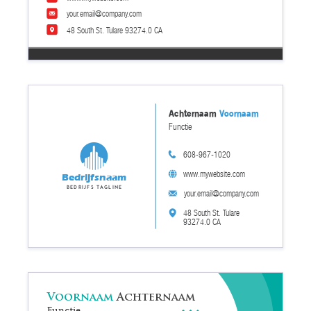
your.email@company.com
48 South St. Tulare 93274.0 CA
Achternaam
Voornaam
Functie
608-967-1020
www.mywebsite.com
Bedrijfsnaam
Bedrijfs tagline
your.email@company.com
48 South St. Tulare
93274.0 CA
Voornaam
Achternaam
Functie