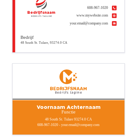
608-967-1020
Bedrijfsnaam
www.mywebsite.com
Bedrijfs tagline
your.email@company.com
Bedrijf
48 South St. Tulare, 93274.0 CA
Bedrijfsnaam
Bedrijfs tagline
Voornaam Achternaam
Functie
48 South St. Tulare 93274.0 CA
608-967-1020 - your.email@company.com