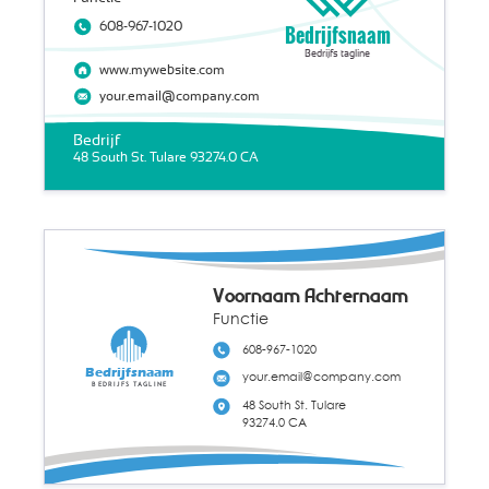
608-967-1020
Bedrijfsnaam
Bedrijfs tagline
www.mywebsite.com
your.email@company.com
Bedrijf
48 South St. Tulare 93274.0 CA
Voornaam Achternaam
Functie
608-967-1020
Bedrijfsnaam
your.email@company.com
Bedrijfs tagline
48 South St. Tulare
93274.0 CA