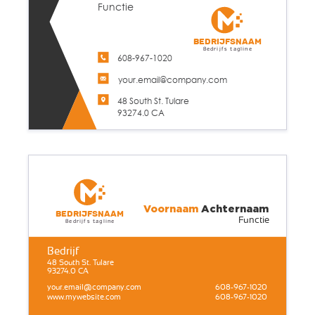
Functie
Bedrijfsnaam
Bedrijfs tagline
608-967-1020
your.email@company.com
48 South St. Tulare
93274.0 CA
Voornaam
Achternaam
Bedrijfsnaam
Functie
Bedrijfs tagline
Bedrijf
48 South St. Tulare
93274.0 CA
your.email@company.com
608-967-1020
www.mywebsite.com
608-967-1020