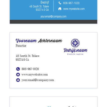
Bedrijf
608-967-1020
48 South St. Tulare
www.mywebsite.com
93274.0 CA
your.email@company.com
Voornaam
Achternaam
Functie
Bedrijfsnaam
Bedrijfs tagline
48 South St. Tulare
93274.0 CA
608-967-1020
www.mywebsite.com
your.email@company.com