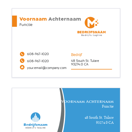
Voornaam
Achternaam
Functie
Bedrijfsnaam
Bedrijfs tagline
608-967-1020
Bedrijf
48 South St. Tulare
608-967-1020
93274.0 CA
your.email@company.com
Voornaam Achternaam
Functie
48 South St. Tulare
93274.0 CA
Bedrijfsnaam
Bedrijfs tagline