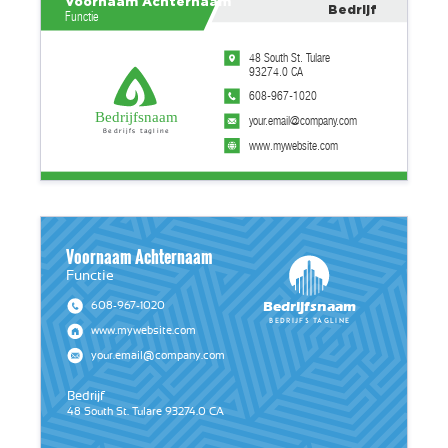
Voornaam Achternaam
Bedrijf
Functie
48 South St. Tulare
93274.0 CA
608-967-1020
Bedrijfsnaam
your.email@company.com
Bedrijfs tagline
www.mywebsite.com
Voornaam Achternaam
Functie
Bedrijfsnaam
608-967-1020
Bedrijfs tagline
www.mywebsite.com
your.email@company.com
Bedrijf
48 South St. Tulare 93274.0 CA