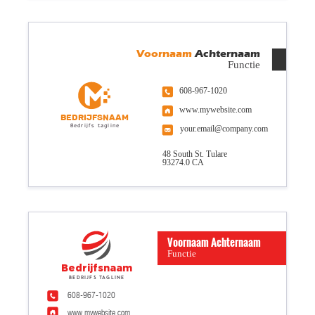
Voornaam
Achternaam
Functie
608-967-1020
www.mywebsite.com
Bedrijfsnaam
Bedrijfs tagline
your.email@company.com
48 South St. Tulare
93274.0 CA
Voornaam Achternaam
Functie
Bedrijfsnaam
Bedrijfs tagline
608-967-1020
www.mywebsite.com