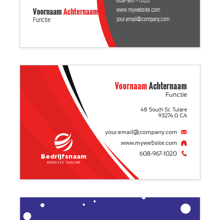
608-967-1020
Voornaam
Achternaam
www.mywebsite.com
your.email@company.com
Functie
Voornaam
Achternaam
Functie
48 South St. Tulare
93274.0 CA
your.email@company.com
www.mywebsite.com
608-967-1020
Bedrijfsnaam
Bedrijfs tagline