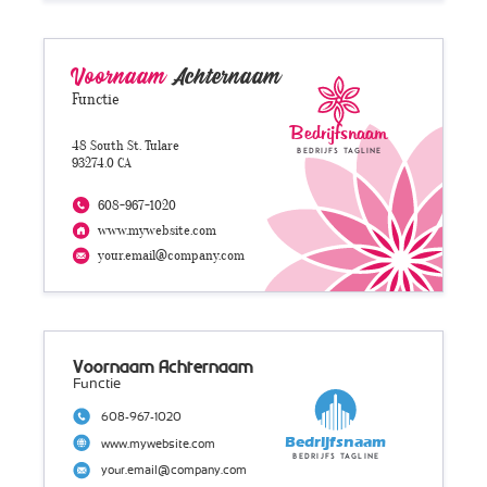
Voornaam
Achternaam
Functie
Bedrijfsnaam
48 South St. Tulare
Bedrijfs tagline
93274.0 CA
608-967-1020
www.mywebsite.com
your.email@company.com
Voornaam Achternaam
Functie
608-967-1020
Bedrijfsnaam
www.mywebsite.com
Bedrijfs tagline
your.email@company.com