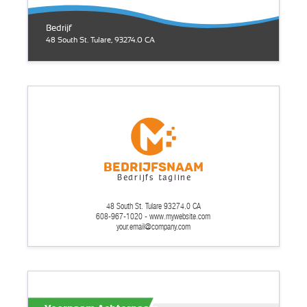
Bedrijf
48 South St. Tulare, 93274.0 CA
Bedrijfsnaam
Bedrijfs tagline
48 South St. Tulare 93274.0 CA
608-967-1020 - www.mywebsite.com
your.email@company.com