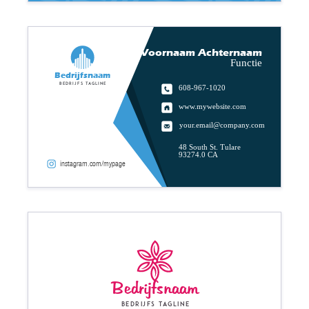
Voornaam Achternaam
Functie
Bedrijfsnaam
Bedrijfs tagline
608-967-1020
www.mywebsite.com
your.email@company.com
48 South St. Tulare
93274.0 CA
instagram.com/mypage
Bedrijfsnaam
Bedrijfs tagline