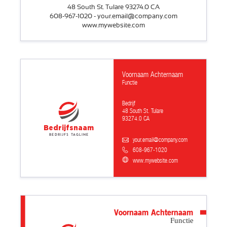
48 South St. Tulare 93274.0 CA
608-967-1020 - your.email@company.com
www.mywebsite.com
Voornaam Achternaam
Functie
Bedrijf
48 South St. Tulare
93274.0 CA
Bedrijfsnaam
Bedrijfs tagline
your.email@company.com
608-967-1020
www.mywebsite.com
Voornaam Achternaam
Functie