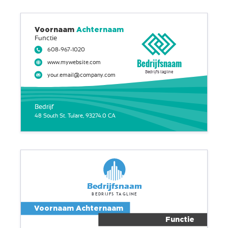
Voornaam
Achternaam
Functie
608-967-1020
Bedrijfsnaam
www.mywebsite.com
Bedrijfs tagline
your.email@company.com
Bedrijf
48 South St. Tulare, 93274.0 CA
Bedrijfsnaam
Bedrijfs tagline
Voornaam Achternaam
Functie