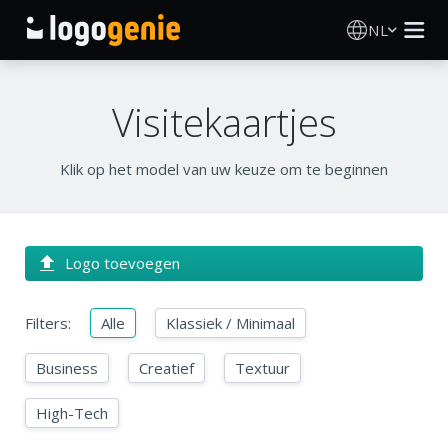
NL
Logo Maken
Visitekaartjes
AI logogenerator
Klik op het model van uw keuze om te beginnen
Logo-ideeën
Gedrukte producten
Logo toevoegen
Over
Filters:
Alle
Klassiek / Minimaal
Blog
Business
Creatief
Textuur
High-Tech
INLOGGEN