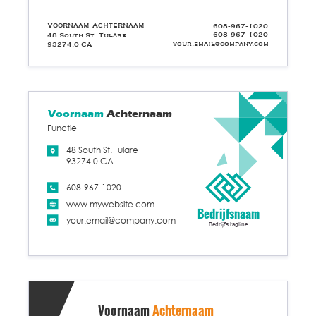
Voornaam Achternaam
608-967-1020
608-967-1020
48 South St. Tulare
your.email@company.com
93274.0 CA
Voornaam
Achternaam
Functie
48 South St. Tulare
93274.0 CA
608-967-1020
www.mywebsite.com
Bedrijfsnaam
your.email@company.com
Bedrijfs tagline
Voornaam
Achternaam