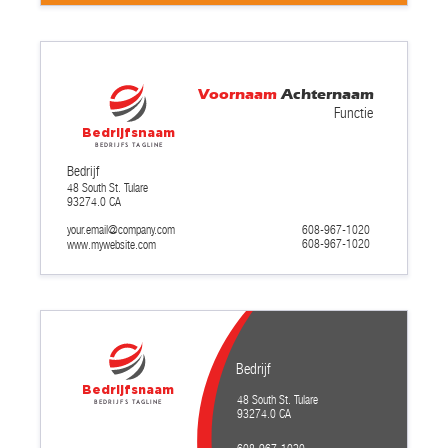
Voornaam
Achternaam
Functie
Bedrijfsnaam
Bedrijfs tagline
Bedrijf
48 South St. Tulare
93274.0 CA
your.email@company.com
608-967-1020
608-967-1020
www.mywebsite.com
Bedrijf
Bedrijfsnaam
48 South St. Tulare
Bedrijfs tagline
93274.0 CA