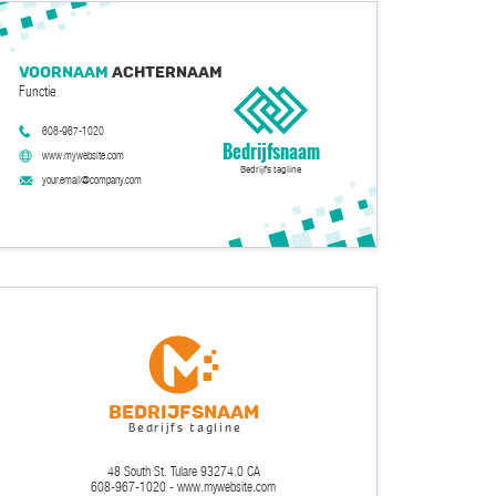
Voornaam
Achternaam
Functie
608-967-1020
Bedrijfsnaam
www.mywebsite.com
Bedrijfs tagline
your.email@company.com
Bedrijfsnaam
Bedrijfs tagline
48 South St. Tulare 93274.0 CA
608-967-1020 - www.mywebsite.com