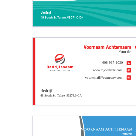
Bedrijf
48 South St. Tulare, 93274.0 CA
Voornaam Achternaam
Functie
608-967-1020
Bedrijfsnaam
www.mywebsite.com
Bedrijfs tagline
your.email@company.com
Bedrijf
48 South St. Tulare, 93274.0 CA
Voornaam Achternaam
Functie