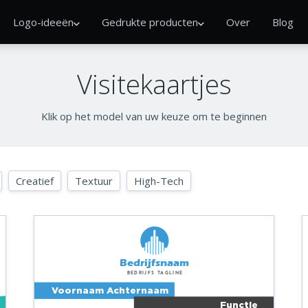
Logo-ideeën
Gedrukte producten
Over
Blog
Visitekaartjes
Klik op het model van uw keuze om te beginnen
Creatief
Textuur
High-Tech
Bedrijfsnaam
Bedrijfs tagline
Voornaam Achternaam
Functie