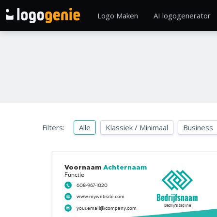
Logo Maken
AI logogenerator
Filters:
Alle
Klassiek / Minimaal
Business
Voornaam
Achternaam
Functie
608-967-1020
Bedrijfsnaam
www.mywebsite.com
Bedrijfs tagline
your.email@company.com