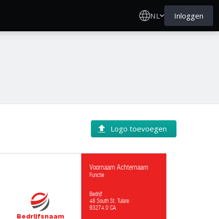
NL
Inloggen
Logo toevoegen
Voornaam Achternaam
Functie
Bedrijf
48 South St. Tulare
93274.0 CA
Bedrijfsnaam