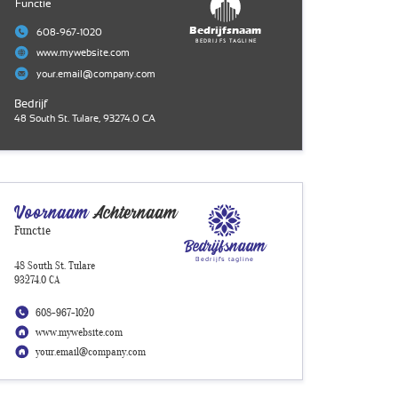
Functie
Bedrijfsnaam
608-967-1020
Bedrijfs tagline
www.mywebsite.com
your.email@company.com
Bedrijf
48 South St. Tulare, 93274.0 CA
Voornaam
Achternaam
Functie
Bedrijfsnaam
Bedrijfs tagline
48 South St. Tulare
93274.0 CA
608-967-1020
www.mywebsite.com
your.email@company.com