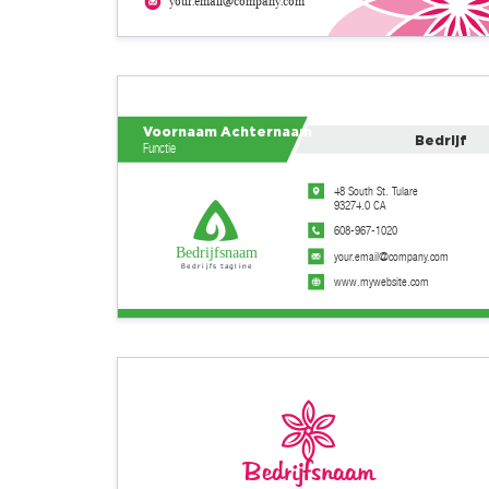
your.email@company.com
Voornaam Achternaam
Bedrijf
Functie
48 South St. Tulare
93274.0 CA
608-967-1020
Bedrijfsnaam
your.email@company.com
Bedrijfs tagline
www.mywebsite.com
Bedrijfsnaam