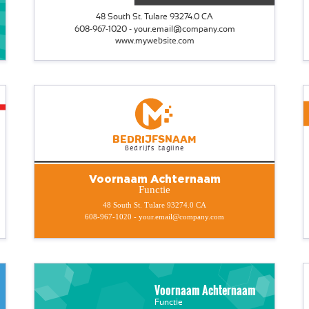
48 South St. Tulare 93274.0 CA
608-967-1020 - your.email@company.com
www.mywebsite.com
Bedrijfsnaam
Bedrijfs tagline
Voornaam Achternaam
Functie
48 South St. Tulare 93274.0 CA
608-967-1020 - your.email@company.com
Voornaam Achternaam
Functie