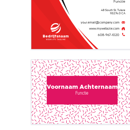
Functie
48 South St. Tulare
93274.0 CA
your.email@company.com
www.mywebsite.com
608-967-1020
Bedrijfsnaam
Bedrijfs tagline
Voornaam Achternaam
Functie