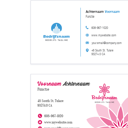
Achternaam
Voornaam
Functie
608-967-1020
www.mywebsite.com
Bedrijfsnaam
Bedrijfs tagline
your.email@company.com
48 South St. Tulare
93274.0 CA
Voornaam
Achternaam
Functie
Bedrijfsnaam
48 South St. Tulare
Bedrijfs tagline
93274.0 CA
608-967-1020
www.mywebsite.com