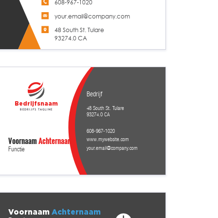
608-967-1020
your.email@company.com
48 South St. Tulare
93274.0 CA
Bedrijf
Bedrijfsnaam
48 South St. Tulare
Bedrijfs tagline
93274.0 CA
608-967-1020
Voornaam
Achternaam
www.mywebsite.com
your.email@company.com
Functie
Voornaam
Achternaam