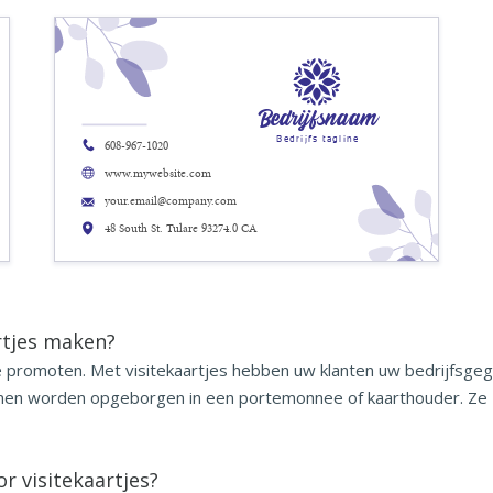
Bedrijfsnaam
Bedrijfs tagline
608-967-1020
www.mywebsite.com
your.email@company.com
48 South St. Tulare 93274.0 CA
rtjes maken?
 te promoten. Met visitekaartjes hebben uw klanten uw bedrijfs
unnen worden opgeborgen in een portemonnee of kaarthouder. Ze z
r visitekaartjes?