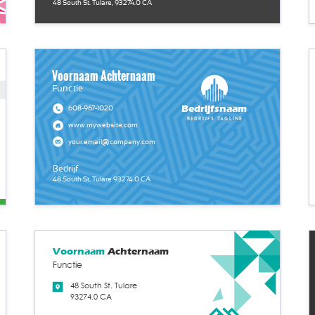
48 South St. Tulare, 93274.0 CA
Voornaam Achternaam
Functie
Bedrijfsnaam
608-967-1020
Bedrijfs tagline
www.mywebsite.com
your.email@company.com
Bedrijf
48 South St. Tulare 93274.0 CA
Voornaam
Achternaam
Functie
48 South St. Tulare
93274.0 CA