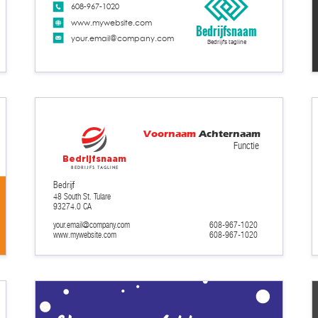
608-967-1020
www.mywebsite.com
Bedrijfsnaam
your.email@company.com
Bedrijfs tagline
Voornaam
Achternaam
Functie
Bedrijfsnaam
Bedrijfs tagline
Bedrijf
48 South St. Tulare
93274.0 CA
your.email@company.com
608-967-1020
608-967-1020
www.mywebsite.com