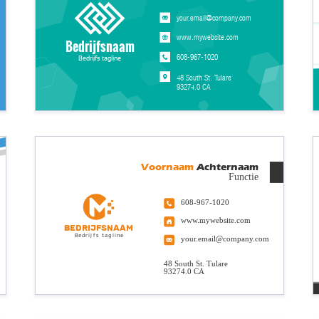
your.email@company.com
www.mywebsite.com
Bedrijfsnaam
608-967-1020
Bedrijfs tagline
48 South St. Tulare
93274.0 CA
Voornaam
Achternaam
Functie
608-967-1020
www.mywebsite.com
Bedrijfsnaam
Bedrijfs tagline
your.email@company.com
48 South St. Tulare
93274.0 CA