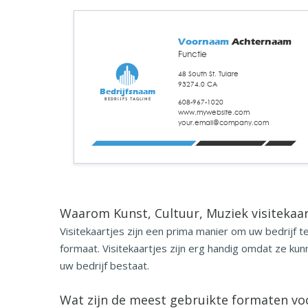
Voornaam
Achternaam
Functie
48 South St. Tulare
93274.0 CA
Bedrijfsnaam
Bedrijfs tagline
608-967-1020
www.mywebsite.com
your.email@company.com
Waarom Kunst, Cultuur, Muziek visitekaa
Visitekaartjes zijn een prima manier om uw bedrijf
formaat. Visitekaartjes zijn erg handig omdat ze k
uw bedrijf bestaat.
Wat zijn de meest gebruikte
formaten voo