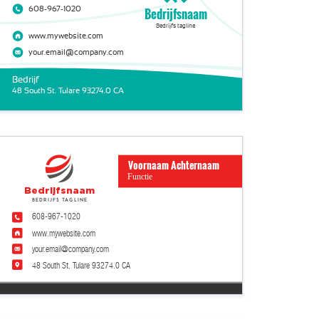
608-967-1020
Bedrijfsnaam
Bedrijfs tagline
www.mywebsite.com
your.email@company.com
Bedrijf
48 South St. Tulare 93274.0 CA
Voornaam Achternaam
Functie
Bedrijfsnaam
Bedrijfs tagline
608-967-1020
www.mywebsite.com
your.email@company.com
48 South St. Tulare 93274.0 CA