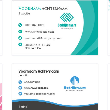
Voornaam
Achternaam
Functie
Bedrijfsnaam
608-967-1020
Bedrijfs tagline
www.mywebsite.com
your.email@company.com
48 South St. Tulare
93274.0 CA
Voornaam Achternaam
Functie
608-967-1020
Bedrijfsnaam
www.mywebsite.com
Bedrijfs tagline
your.email@company.com
Bedrijf