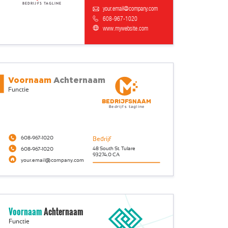
Bedrijfs tagline
your.email@company.com
608-967-1020
www.mywebsite.com
Voornaam
Achternaam
Functie
Bedrijfsnaam
Bedrijfs tagline
608-967-1020
Bedrijf
48 South St. Tulare
608-967-1020
93274.0 CA
your.email@company.com
Voornaam
Achternaam
Functie