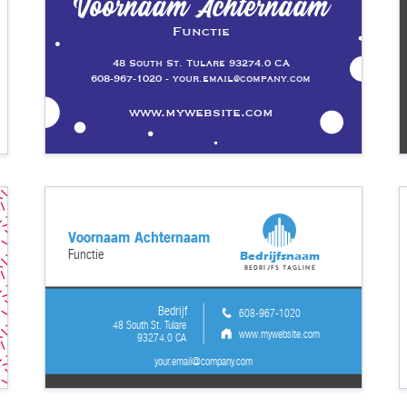
Voornaam Achternaam
Functie
48 South St. Tulare 93274.0 CA
608-967-1020 - your.email@company.com
www.mywebsite.com
Voornaam Achternaam
Functie
Bedrijfsnaam
Bedrijfs tagline
Bedrijf
608-967-1020
48 South St. Tulare
www.mywebsite.com
93274.0 CA
your.email@company.com