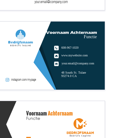
your.email@company.com
Voornaam Achternaam
Functie
Bedrijfsnaam
Bedrijfs tagline
608-967-1020
www.mywebsite.com
your.email@company.com
48 South St. Tulare
93274.0 CA
instagram.com/mypage
Voornaam
Achternaam
Functie
Bedrijfsnaam
Bedrijfs tagline