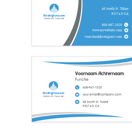
48 South St. Tulare
93274.0 CA
Bedrijfsnaam
Bedrijfs tagline
608-967-1020
www.mywebsite.com
your.email@company.com
Voornaam Achternaam
Functie
608-967-1020
Bedrijfsnaam
your.email@company.com
Bedrijfs tagline
48 South St. Tulare
93274.0 CA