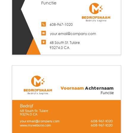
Functie
Bedrijfsnaam
Bedrijfs tagline
608-967-1020
your.email@company.com
48 South St. Tulare
93274.0 CA
Voornaam
Achternaam
Bedrijfsnaam
Functie
Bedrijfs tagline
Bedrijf
48 South St. Tulare
93274.0 CA
your.email@company.com
608-967-1020
www.mywebsite.com
608-967-1020