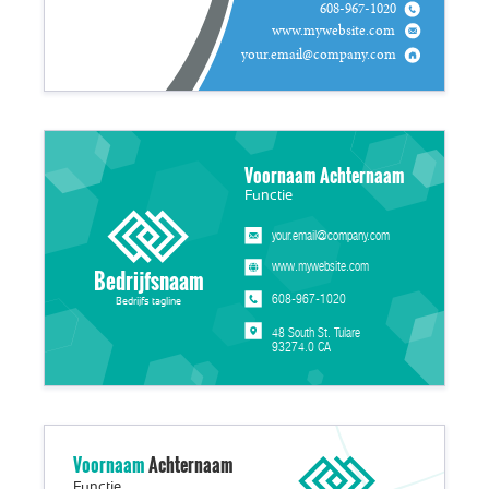
608-967-1020
www.mywebsite.com
your.email@company.com
Voornaam Achternaam
Functie
your.email@company.com
www.mywebsite.com
Bedrijfsnaam
608-967-1020
Bedrijfs tagline
48 South St. Tulare
93274.0 CA
Voornaam
Achternaam
Functie