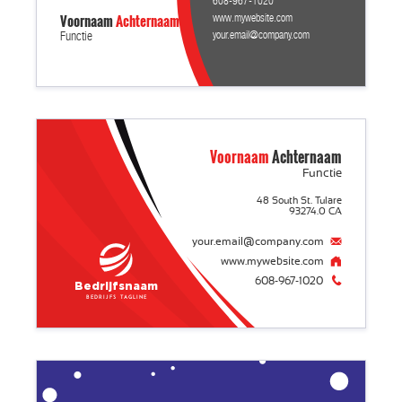
608-967-1020
Voornaam
Achternaam
www.mywebsite.com
your.email@company.com
Functie
Voornaam
Achternaam
Functie
48 South St. Tulare
93274.0 CA
your.email@company.com
www.mywebsite.com
608-967-1020
Bedrijfsnaam
Bedrijfs tagline