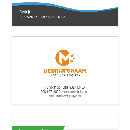
Bedrijf
48 South St. Tulare, 93274.0 CA
Bedrijfsnaam
Bedrijfs tagline
48 South St. Tulare 93274.0 CA
608-967-1020 - www.mywebsite.com
your.email@company.com