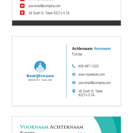
your.email@company.com
48 South St. Tulare 93274.0 CA
Achternaam
Voornaam
Functie
608-967-1020
www.mywebsite.com
Bedrijfsnaam
Bedrijfs tagline
your.email@company.com
48 South St. Tulare
93274.0 CA
Voornaam
Achternaam
Functie