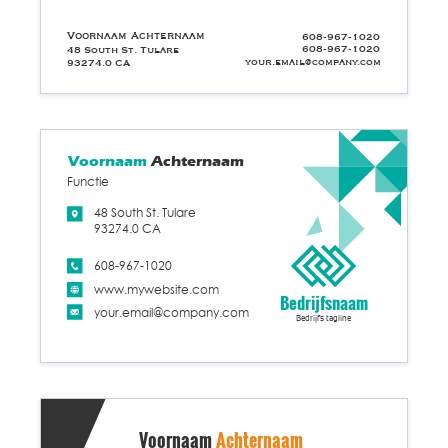
Voornaam Achternaam
608-967-1020
608-967-1020
48 South St. Tulare
your.email@company.com
93274.0 CA
Voornaam
Achternaam
Functie
48 South St. Tulare
93274.0 CA
608-967-1020
www.mywebsite.com
Bedrijfsnaam
your.email@company.com
Bedrijfs tagline
Voornaam
Achternaam