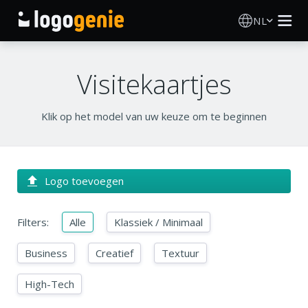
NL
Logo Maken
Visitekaartjes
AI logogenerator
Klik op het model van uw keuze om te beginnen
Logo-ideeën
Gedrukte producten
Logo toevoegen
Over
Filters:
Alle
Klassiek / Minimaal
Blog
Business
Creatief
Textuur
High-Tech
INLOGGEN