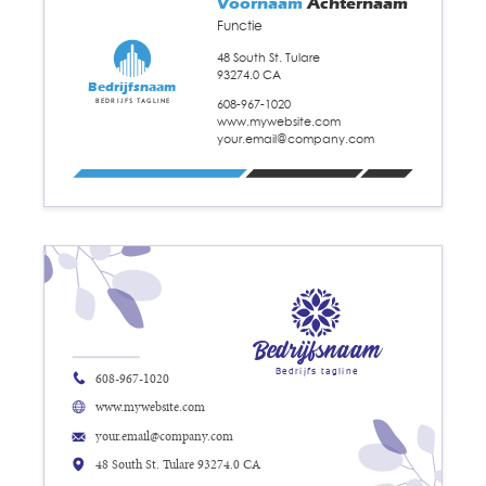
Voornaam
Achternaam
Functie
48 South St. Tulare
93274.0 CA
Bedrijfsnaam
608-967-1020
Bedrijfs tagline
www.mywebsite.com
your.email@company.com
Bedrijfsnaam
Bedrijfs tagline
608-967-1020
www.mywebsite.com
your.email@company.com
48 South St. Tulare 93274.0 CA