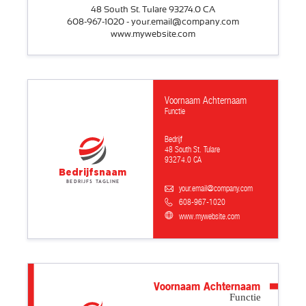
48 South St. Tulare 93274.0 CA
608-967-1020 - your.email@company.com
www.mywebsite.com
Voornaam Achternaam
Functie
Bedrijf
48 South St. Tulare
93274.0 CA
Bedrijfsnaam
Bedrijfs tagline
your.email@company.com
608-967-1020
www.mywebsite.com
Voornaam Achternaam
Functie