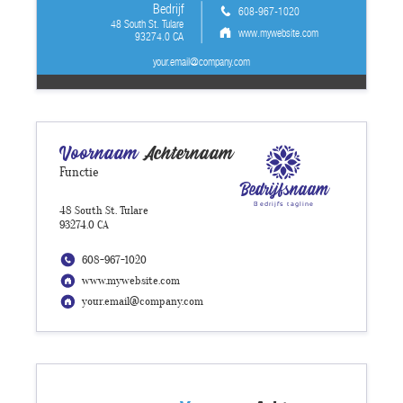
Bedrijf
608-967-1020
48 South St. Tulare
www.mywebsite.com
93274.0 CA
your.email@company.com
Voornaam
Achternaam
Functie
Bedrijfsnaam
Bedrijfs tagline
48 South St. Tulare
93274.0 CA
608-967-1020
www.mywebsite.com
your.email@company.com