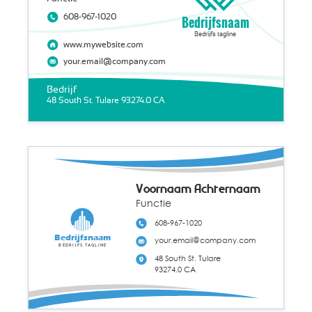
608-967-1020
Bedrijfsnaam
Bedrijfs tagline
www.mywebsite.com
your.email@company.com
Bedrijf
48 South St. Tulare 93274.0 CA
Voornaam Achternaam
Functie
608-967-1020
Bedrijfsnaam
your.email@company.com
Bedrijfs tagline
48 South St. Tulare
93274.0 CA