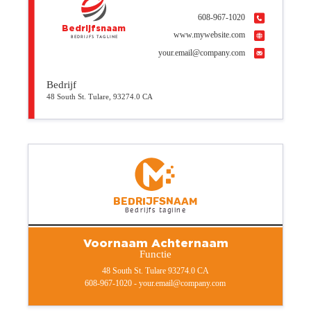
608-967-1020
Bedrijfsnaam
www.mywebsite.com
Bedrijfs tagline
your.email@company.com
Bedrijf
48 South St. Tulare, 93274.0 CA
Bedrijfsnaam
Bedrijfs tagline
Voornaam Achternaam
Functie
48 South St. Tulare 93274.0 CA
608-967-1020 - your.email@company.com