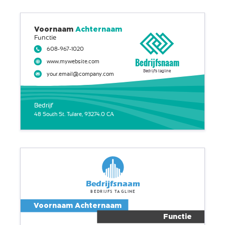
Voornaam
Achternaam
Functie
608-967-1020
Bedrijfsnaam
www.mywebsite.com
Bedrijfs tagline
your.email@company.com
Bedrijf
48 South St. Tulare, 93274.0 CA
Bedrijfsnaam
Bedrijfs tagline
Voornaam Achternaam
Functie