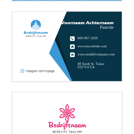
Voornaam Achternaam
Functie
Bedrijfsnaam
Bedrijfs tagline
608-967-1020
www.mywebsite.com
your.email@company.com
48 South St. Tulare
93274.0 CA
instagram.com/mypage
Bedrijfsnaam
Bedrijfs tagline