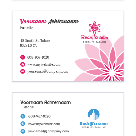
Voornaam
Achternaam
Functie
Bedrijfsnaam
48 South St. Tulare
Bedrijfs tagline
93274.0 CA
608-967-1020
www.mywebsite.com
your.email@company.com
Voornaam Achternaam
Functie
608-967-1020
Bedrijfsnaam
www.mywebsite.com
Bedrijfs tagline
your.email@company.com