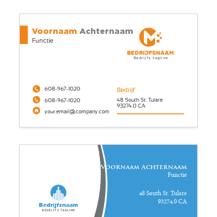
Voornaam
Achternaam
Functie
Bedrijfsnaam
Bedrijfs tagline
608-967-1020
Bedrijf
48 South St. Tulare
608-967-1020
93274.0 CA
your.email@company.com
Voornaam Achternaam
Functie
48 South St. Tulare
93274.0 CA
Bedrijfsnaam
Bedrijfs tagline