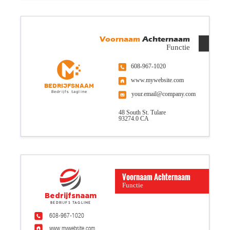
Voornaam
Achternaam
Functie
608-967-1020
www.mywebsite.com
Bedrijfsnaam
Bedrijfs tagline
your.email@company.com
48 South St. Tulare
93274.0 CA
Voornaam Achternaam
Functie
Bedrijfsnaam
Bedrijfs tagline
608-967-1020
www.mywebsite.com