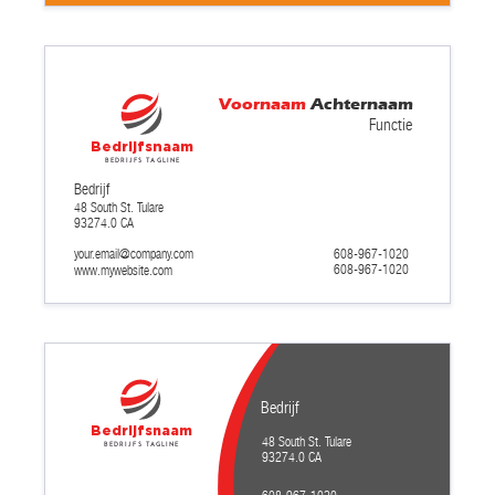
Voornaam
Achternaam
Functie
Bedrijfsnaam
Bedrijfs tagline
Bedrijf
48 South St. Tulare
93274.0 CA
your.email@company.com
608-967-1020
608-967-1020
www.mywebsite.com
Bedrijf
Bedrijfsnaam
48 South St. Tulare
Bedrijfs tagline
93274.0 CA