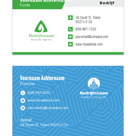
Voornaam Achternaam
Bedrijf
Functie
48 South St. Tulare
93274.0 CA
608-967-1020
Bedrijfsnaam
your.email@company.com
Bedrijfs tagline
www.mywebsite.com
Voornaam Achternaam
Functie
Bedrijfsnaam
608-967-1020
Bedrijfs tagline
www.mywebsite.com
your.email@company.com
Bedrijf
48 South St. Tulare 93274.0 CA