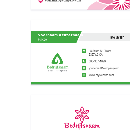
your.email@company.com
Voornaam Achternaam
Bedrijf
Functie
48 South St. Tulare
93274.0 CA
608-967-1020
Bedrijfsnaam
your.email@company.com
Bedrijfs tagline
www.mywebsite.com
Bedrijfsnaam