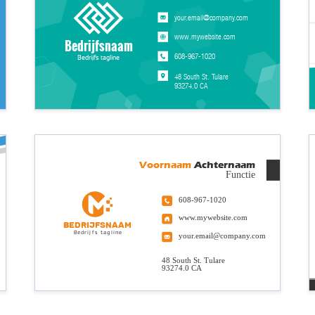
your.email@company.com
www.mywebsite.com
Bedrijfsnaam
608-967-1020
Bedrijfs tagline
48 South St. Tulare
93274.0 CA
Voornaam
Achternaam
Functie
608-967-1020
www.mywebsite.com
Bedrijfsnaam
Bedrijfs tagline
your.email@company.com
48 South St. Tulare
93274.0 CA