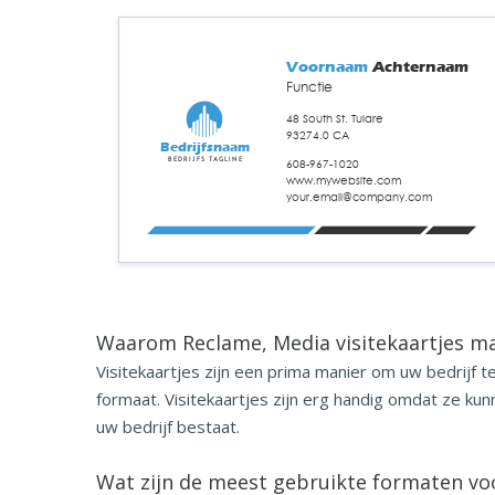
Voornaam
Achternaam
Functie
48 South St. Tulare
93274.0 CA
Bedrijfsnaam
Bedrijfs tagline
608-967-1020
www.mywebsite.com
your.email@company.com
Waarom Reclame, Media visitekaartjes m
Visitekaartjes zijn een prima manier om uw bedrijf
formaat. Visitekaartjes zijn erg handig omdat ze k
uw bedrijf bestaat.
Wat zijn de meest gebruikte
formaten voo