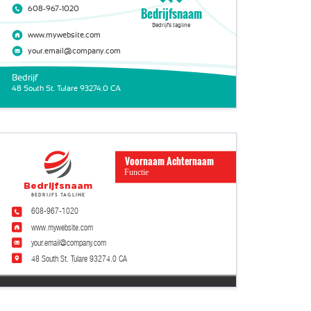
608-967-1020
Bedrijfsnaam
Bedrijfs tagline
www.mywebsite.com
your.email@company.com
Bedrijf
48 South St. Tulare 93274.0 CA
Voornaam Achternaam
Functie
Bedrijfsnaam
Bedrijfs tagline
608-967-1020
www.mywebsite.com
your.email@company.com
48 South St. Tulare 93274.0 CA