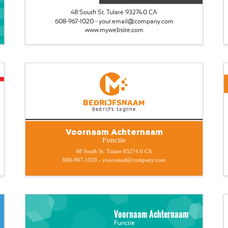
48 South St. Tulare 93274.0 CA
608-967-1020 - your.email@company.com
www.mywebsite.com
Bedrijfsnaam
Bedrijfs tagline
Voornaam Achternaam
Functie
48 South St. Tulare 93274.0 CA
608-967-1020 - your.email@company.com
Voornaam Achternaam
Functie