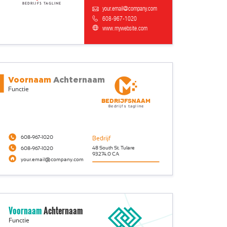
Bedrijfs tagline
your.email@company.com
608-967-1020
www.mywebsite.com
Voornaam
Achternaam
Functie
Bedrijfsnaam
Bedrijfs tagline
608-967-1020
Bedrijf
48 South St. Tulare
608-967-1020
93274.0 CA
your.email@company.com
Voornaam
Achternaam
Functie