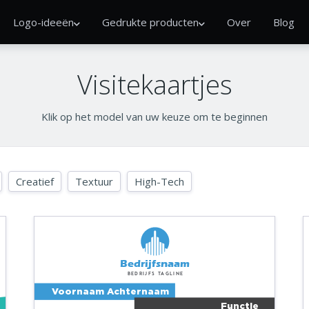
Logo-ideeën
Gedrukte producten
Over
Blog
Visitekaartjes
Klik op het model van uw keuze om te beginnen
Creatief
Textuur
High-Tech
Bedrijfsnaam
Bedrijfs tagline
Voornaam Achternaam
Functie