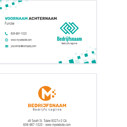
Voornaam
Achternaam
Functie
608-967-1020
Bedrijfsnaam
www.mywebsite.com
Bedrijfs tagline
your.email@company.com
Bedrijfsnaam
Bedrijfs tagline
48 South St. Tulare 93274.0 CA
608-967-1020 - www.mywebsite.com