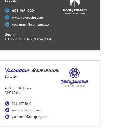
Functie
Bedrijfsnaam
608-967-1020
Bedrijfs tagline
www.mywebsite.com
your.email@company.com
Bedrijf
48 South St. Tulare, 93274.0 CA
Voornaam
Achternaam
Functie
Bedrijfsnaam
Bedrijfs tagline
48 South St. Tulare
93274.0 CA
608-967-1020
www.mywebsite.com
your.email@company.com