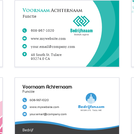
Voornaam
Achternaam
Functie
Bedrijfsnaam
608-967-1020
Bedrijfs tagline
www.mywebsite.com
your.email@company.com
48 South St. Tulare
93274.0 CA
Voornaam Achternaam
Functie
608-967-1020
Bedrijfsnaam
www.mywebsite.com
Bedrijfs tagline
your.email@company.com
Bedrijf