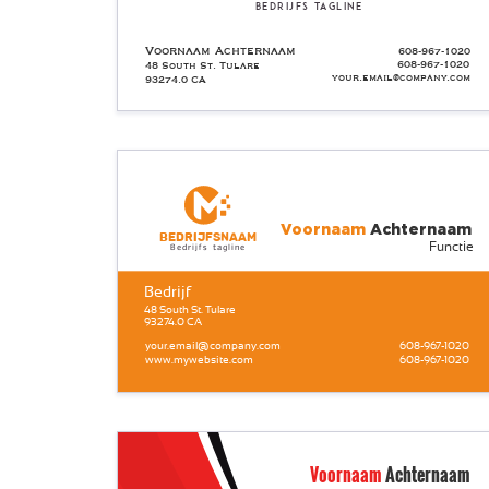
Bedrijfs tagline
Voornaam Achternaam
608-967-1020
608-967-1020
48 South St. Tulare
your.email@company.com
93274.0 CA
Voornaam
Achternaam
Bedrijfsnaam
Functie
Bedrijfs tagline
Bedrijf
48 South St. Tulare
93274.0 CA
your.email@company.com
608-967-1020
www.mywebsite.com
608-967-1020
Voornaam
Achternaam