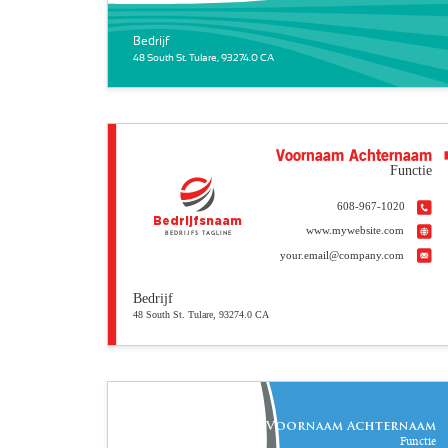
Bedrijf
48 South St. Tulare, 93274.0 CA
Voornaam Achternaam
Functie
608-967-1020
Bedrijfsnaam
www.mywebsite.com
Bedrijfs tagline
your.email@company.com
Bedrijf
48 South St. Tulare, 93274.0 CA
Voornaam Achternaam
Functie