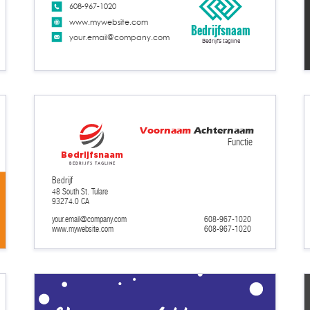
608-967-1020
www.mywebsite.com
Bedrijfsnaam
your.email@company.com
Bedrijfs tagline
Voornaam
Achternaam
Functie
Bedrijfsnaam
Bedrijfs tagline
Bedrijf
48 South St. Tulare
93274.0 CA
your.email@company.com
608-967-1020
608-967-1020
www.mywebsite.com