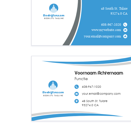
48 South St. Tulare
93274.0 CA
Bedrijfsnaam
Bedrijfs tagline
608-967-1020
www.mywebsite.com
your.email@company.com
Voornaam Achternaam
Functie
608-967-1020
Bedrijfsnaam
your.email@company.com
Bedrijfs tagline
48 South St. Tulare
93274.0 CA