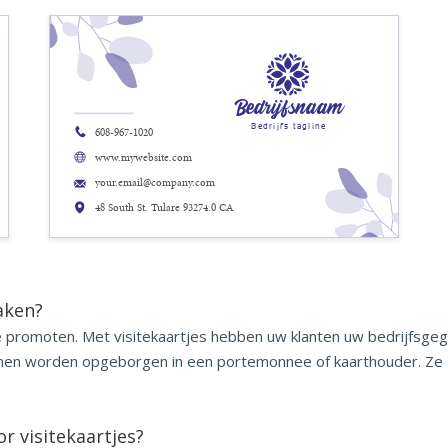
Bedrijfsnaam
Bedrijfs tagline
608-967-1020
www.mywebsite.com
your.email@company.com
48 South St. Tulare 93274.0 CA
aken?
 te promoten. Met visitekaartjes hebben uw klanten uw bedrijfs
unnen worden opgeborgen in een portemonnee of kaarthouder. Ze z
r visitekaartjes?