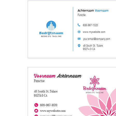
Achternaam
Voornaam
Functie
608-967-1020
www.mywebsite.com
Bedrijfsnaam
Bedrijfs tagline
your.email@company.com
48 South St. Tulare
93274.0 CA
Voornaam
Achternaam
Functie
Bedrijfsnaam
48 South St. Tulare
Bedrijfs tagline
93274.0 CA
608-967-1020
www.mywebsite.com