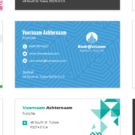
48 South St. Tulare, 93274.0 CA
Voornaam Achternaam
Functie
Bedrijfsnaam
608-967-1020
Bedrijfs tagline
www.mywebsite.com
your.email@company.com
Bedrijf
48 South St. Tulare 93274.0 CA
Voornaam
Achternaam
Functie
48 South St. Tulare
93274.0 CA