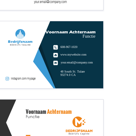
your.email@company.com
Voornaam Achternaam
Functie
Bedrijfsnaam
Bedrijfs tagline
608-967-1020
www.mywebsite.com
your.email@company.com
48 South St. Tulare
93274.0 CA
instagram.com/mypage
Voornaam
Achternaam
Functie
Bedrijfsnaam
Bedrijfs tagline