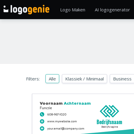
Logo Maken
AI logogenerator
Filters:
Alle
Klassiek / Minimaal
Business
Voornaam
Achternaam
Functie
608-967-1020
Bedrijfsnaam
www.mywebsite.com
Bedrijfs tagline
your.email@company.com