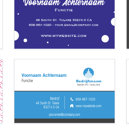
Voornaam Achternaam
Functie
48 South St. Tulare 93274.0 CA
608-967-1020 - your.email@company.com
www.mywebsite.com
Voornaam Achternaam
Functie
Bedrijfsnaam
Bedrijfs tagline
Bedrijf
608-967-1020
48 South St. Tulare
www.mywebsite.com
93274.0 CA
your.email@company.com