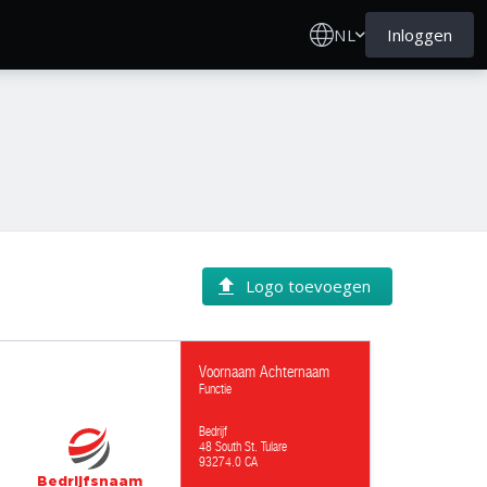
NL
Inloggen
Logo toevoegen
Voornaam Achternaam
Functie
Bedrijf
48 South St. Tulare
93274.0 CA
Bedrijfsnaam