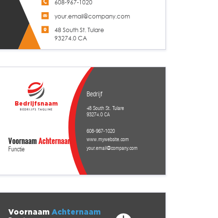
608-967-1020
your.email@company.com
48 South St. Tulare
93274.0 CA
Bedrijf
Bedrijfsnaam
48 South St. Tulare
Bedrijfs tagline
93274.0 CA
608-967-1020
Voornaam
Achternaam
www.mywebsite.com
your.email@company.com
Functie
Voornaam
Achternaam