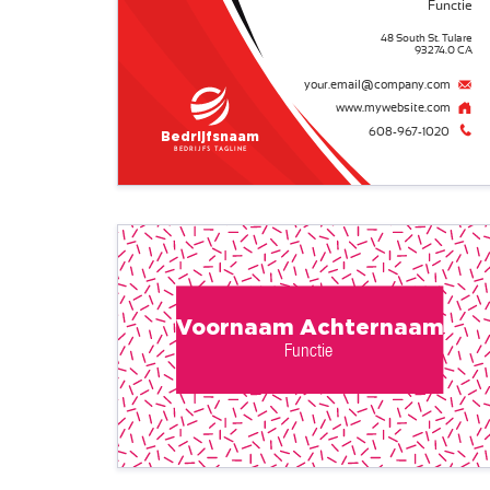
Functie
48 South St. Tulare
93274.0 CA
your.email@company.com
www.mywebsite.com
608-967-1020
Bedrijfsnaam
Bedrijfs tagline
Voornaam Achternaam
Functie