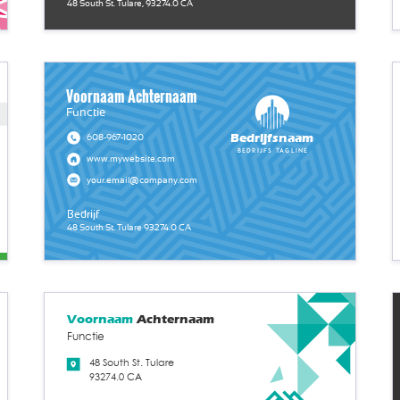
48 South St. Tulare, 93274.0 CA
Voornaam Achternaam
Functie
Bedrijfsnaam
608-967-1020
Bedrijfs tagline
www.mywebsite.com
your.email@company.com
Bedrijf
48 South St. Tulare 93274.0 CA
Voornaam
Achternaam
Functie
48 South St. Tulare
93274.0 CA