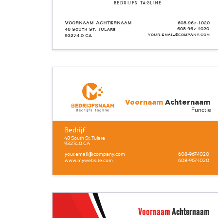
Bedrijfs tagline
Voornaam Achternaam
608-967-1020
608-967-1020
48 South St. Tulare
your.email@company.com
93274.0 CA
Voornaam
Achternaam
Bedrijfsnaam
Functie
Bedrijfs tagline
Bedrijf
48 South St. Tulare
93274.0 CA
your.email@company.com
608-967-1020
www.mywebsite.com
608-967-1020
Voornaam
Achternaam