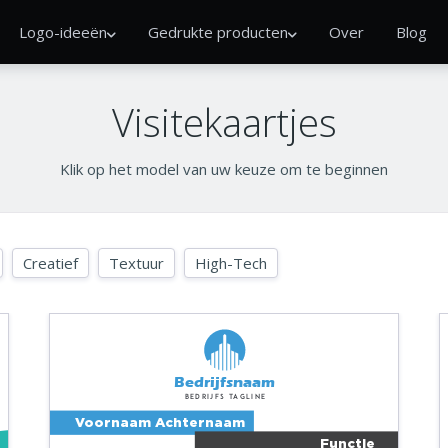
Logo-ideeën
Gedrukte producten
Over
Blog
Visitekaartjes
Klik op het model van uw keuze om te beginnen
Creatief
Textuur
High-Tech
Bedrijfsnaam
Bedrijfs tagline
Voornaam Achternaam
Functie