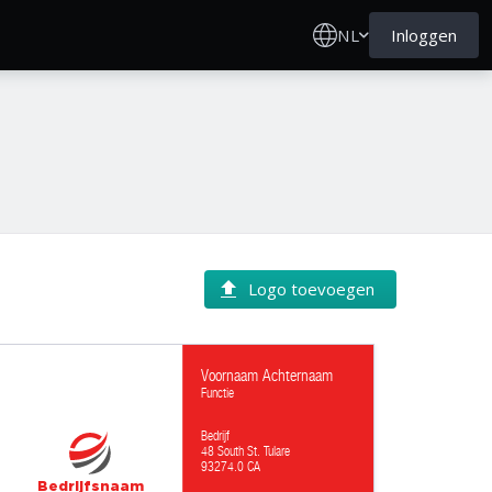
NL
Inloggen
Logo toevoegen
Voornaam Achternaam
Functie
Bedrijf
48 South St. Tulare
93274.0 CA
Bedrijfsnaam