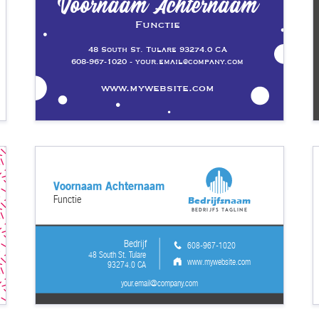
Voornaam Achternaam
Functie
48 South St. Tulare 93274.0 CA
608-967-1020 - your.email@company.com
www.mywebsite.com
Voornaam Achternaam
Functie
Bedrijfsnaam
Bedrijfs tagline
Bedrijf
608-967-1020
48 South St. Tulare
www.mywebsite.com
93274.0 CA
your.email@company.com