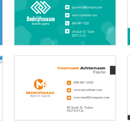
your.email@company.com
www.mywebsite.com
Bedrijfsnaam
608-967-1020
Bedrijfs tagline
48 South St. Tulare
93274.0 CA
Voornaam
Achternaam
Functie
608-967-1020
www.mywebsite.com
Bedrijfsnaam
Bedrijfs tagline
your.email@company.com
48 South St. Tulare
93274.0 CA