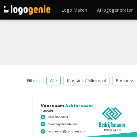
Logo Maken
AI logogenerator
Filters:
Alle
Klassiek / Minimaal
Business
Voornaam
Achternaam
Functie
608-967-1020
Bedrijfsnaam
www.mywebsite.com
Bedrijfs tagline
your.email@company.com