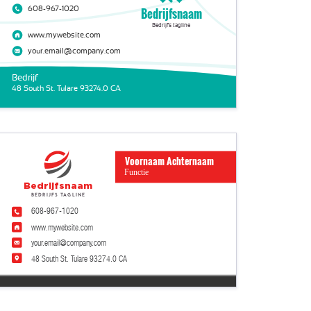
608-967-1020
Bedrijfsnaam
Bedrijfs tagline
www.mywebsite.com
your.email@company.com
Bedrijf
48 South St. Tulare 93274.0 CA
Voornaam Achternaam
Functie
Bedrijfsnaam
Bedrijfs tagline
608-967-1020
www.mywebsite.com
your.email@company.com
48 South St. Tulare 93274.0 CA