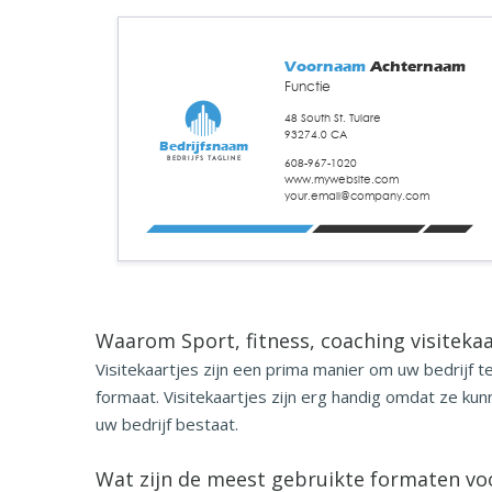
Voornaam
Achternaam
Functie
48 South St. Tulare
93274.0 CA
Bedrijfsnaam
Bedrijfs tagline
608-967-1020
www.mywebsite.com
your.email@company.com
Waarom Sport, fitness, coaching visiteka
Visitekaartjes zijn een prima manier om uw bedrijf
formaat. Visitekaartjes zijn erg handig omdat ze k
uw bedrijf bestaat.
Wat zijn de meest gebruikte
formaten voo