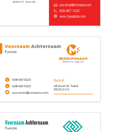
Bedrijfs tagline
your.email@company.com
608-967-1020
www.mywebsite.com
Voornaam
Achternaam
Functie
Bedrijfsnaam
Bedrijfs tagline
608-967-1020
Bedrijf
48 South St. Tulare
608-967-1020
93274.0 CA
your.email@company.com
Voornaam
Achternaam
Functie