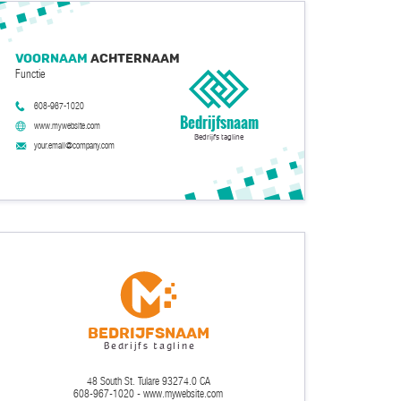
Voornaam
Achternaam
Functie
608-967-1020
Bedrijfsnaam
www.mywebsite.com
Bedrijfs tagline
your.email@company.com
Bedrijfsnaam
Bedrijfs tagline
48 South St. Tulare 93274.0 CA
608-967-1020 - www.mywebsite.com