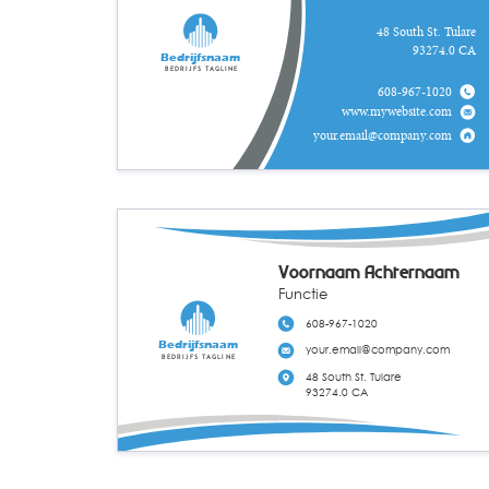
48 South St. Tulare
93274.0 CA
Bedrijfsnaam
Bedrijfs tagline
608-967-1020
www.mywebsite.com
your.email@company.com
Voornaam Achternaam
Functie
608-967-1020
Bedrijfsnaam
your.email@company.com
Bedrijfs tagline
48 South St. Tulare
93274.0 CA