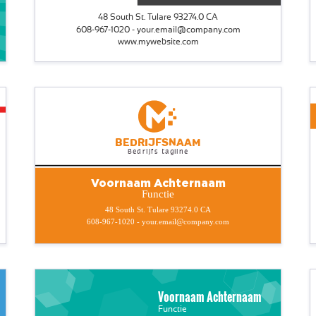
48 South St. Tulare 93274.0 CA
608-967-1020 - your.email@company.com
www.mywebsite.com
Bedrijfsnaam
Bedrijfs tagline
Voornaam Achternaam
Functie
48 South St. Tulare 93274.0 CA
608-967-1020 - your.email@company.com
Voornaam Achternaam
Functie