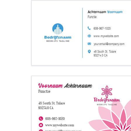
Achternaam
Voornaam
Functie
608-967-1020
www.mywebsite.com
Bedrijfsnaam
Bedrijfs tagline
your.email@company.com
48 South St. Tulare
93274.0 CA
Voornaam
Achternaam
Functie
Bedrijfsnaam
48 South St. Tulare
Bedrijfs tagline
93274.0 CA
608-967-1020
www.mywebsite.com