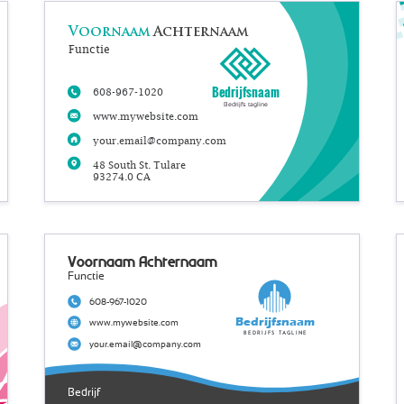
Voornaam
Achternaam
Functie
Bedrijfsnaam
608-967-1020
Bedrijfs tagline
www.mywebsite.com
your.email@company.com
48 South St. Tulare
93274.0 CA
Voornaam Achternaam
Functie
608-967-1020
Bedrijfsnaam
www.mywebsite.com
Bedrijfs tagline
your.email@company.com
Bedrijf