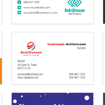
608-967-1020
www.mywebsite.com
Bedrijfsnaam
your.email@company.com
Bedrijfs tagline
Voornaam
Achternaam
Functie
Bedrijfsnaam
Bedrijfs tagline
Bedrijf
48 South St. Tulare
93274.0 CA
your.email@company.com
608-967-1020
608-967-1020
www.mywebsite.com