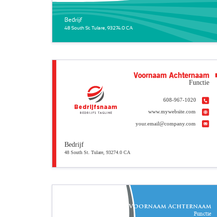
Bedrijf
48 South St. Tulare, 93274.0 CA
Voornaam Achternaam
Functie
608-967-1020
Bedrijfsnaam
www.mywebsite.com
Bedrijfs tagline
your.email@company.com
Bedrijf
48 South St. Tulare, 93274.0 CA
Voornaam Achternaam
Functie