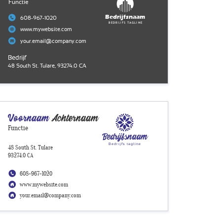
Functie
Bedrijfsnaam
608-967-1020
Bedrijfs tagline
www.mywebsite.com
your.email@company.com
Bedrijf
48 South St. Tulare, 93274.0 CA
Voornaam
Achternaam
Functie
Bedrijfsnaam
Bedrijfs tagline
48 South St. Tulare
93274.0 CA
608-967-1020
www.mywebsite.com
your.email@company.com