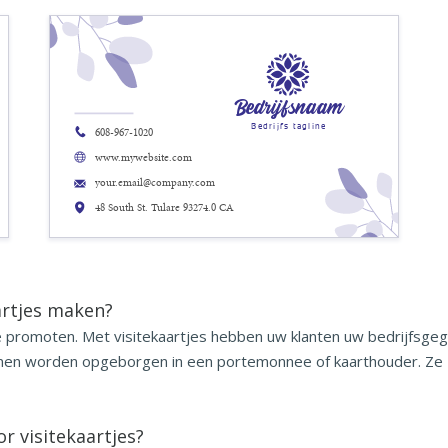
Bedrijfsnaam
Bedrijfs tagline
608-967-1020
www.mywebsite.com
your.email@company.com
48 South St. Tulare 93274.0 CA
artjes maken?
 te promoten. Met visitekaartjes hebben uw klanten uw bedrijfs
unnen worden opgeborgen in een portemonnee of kaarthouder. Ze z
r visitekaartjes?