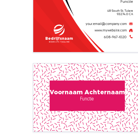
Functie
48 South St. Tulare
93274.0 CA
your.email@company.com
www.mywebsite.com
608-967-1020
Bedrijfsnaam
Bedrijfs tagline
Voornaam Achternaam
Functie