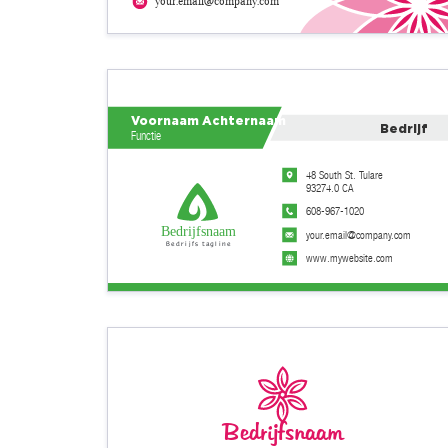
your.email@company.com
Voornaam Achternaam
Bedrijf
Functie
48 South St. Tulare
93274.0 CA
608-967-1020
Bedrijfsnaam
your.email@company.com
Bedrijfs tagline
www.mywebsite.com
Bedrijfsnaam