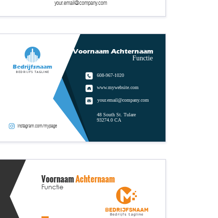
your.email@company.com
Voornaam Achternaam
Functie
Bedrijfsnaam
Bedrijfs tagline
608-967-1020
www.mywebsite.com
your.email@company.com
48 South St. Tulare
93274.0 CA
instagram.com/mypage
Voornaam
Achternaam
Functie
Bedrijfsnaam
Bedrijfs tagline