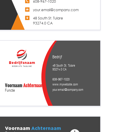
608-967-1020
your.email@company.com
48 South St. Tulare
93274.0 CA
Bedrijf
Bedrijfsnaam
48 South St. Tulare
Bedrijfs tagline
93274.0 CA
608-967-1020
Voornaam
Achternaam
www.mywebsite.com
your.email@company.com
Functie
Voornaam
Achternaam