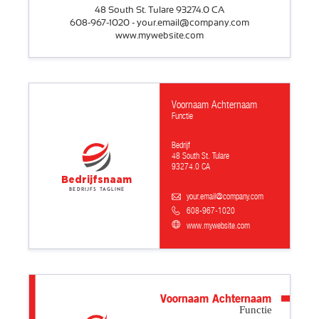
48 South St. Tulare 93274.0 CA
608-967-1020 - your.email@company.com
www.mywebsite.com
Voornaam Achternaam
Functie
Bedrijf
48 South St. Tulare
93274.0 CA
Bedrijfsnaam
Bedrijfs tagline
your.email@company.com
608-967-1020
www.mywebsite.com
Voornaam Achternaam
Functie