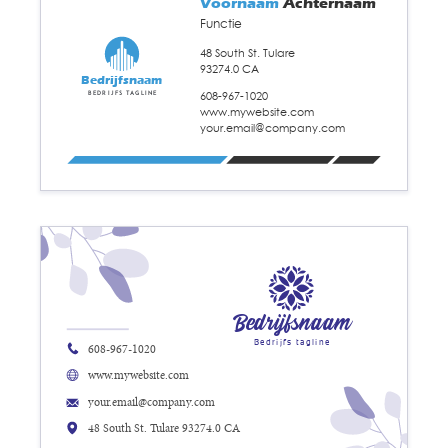
Voornaam
Achternaam
Functie
48 South St. Tulare
93274.0 CA
Bedrijfsnaam
608-967-1020
Bedrijfs tagline
www.mywebsite.com
your.email@company.com
Bedrijfsnaam
Bedrijfs tagline
608-967-1020
www.mywebsite.com
your.email@company.com
48 South St. Tulare 93274.0 CA