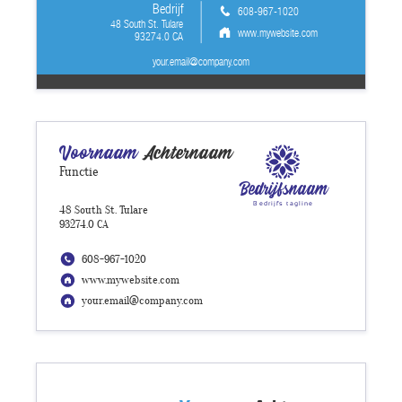
Bedrijf
608-967-1020
48 South St. Tulare
www.mywebsite.com
93274.0 CA
your.email@company.com
Voornaam
Achternaam
Functie
Bedrijfsnaam
Bedrijfs tagline
48 South St. Tulare
93274.0 CA
608-967-1020
www.mywebsite.com
your.email@company.com