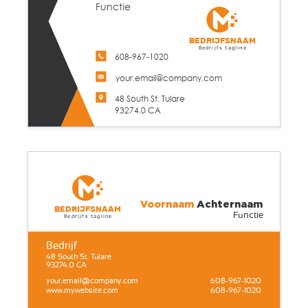
Functie
Bedrijfsnaam
Bedrijfs tagline
608-967-1020
your.email@company.com
48 South St. Tulare
93274.0 CA
Voornaam
Achternaam
Bedrijfsnaam
Functie
Bedrijfs tagline
Bedrijf
48 South St. Tulare
93274.0 CA
your.email@company.com
608-967-1020
www.mywebsite.com
608-967-1020