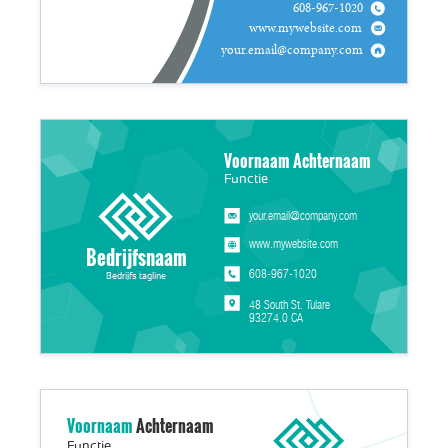
608-967-1020
www.mywebsite.com
your.email@company.com
Voornaam Achternaam
Functie
your.email@company.com
www.mywebsite.com
Bedrijfsnaam
608-967-1020
Bedrijfs tagline
48 South St. Tulare
93274.0 CA
Voornaam
Achternaam
Functie