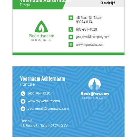
Voornaam Achternaam
Bedrijf
Functie
48 South St. Tulare
93274.0 CA
608-967-1020
Bedrijfsnaam
your.email@company.com
Bedrijfs tagline
www.mywebsite.com
Voornaam Achternaam
Functie
Bedrijfsnaam
608-967-1020
Bedrijfs tagline
www.mywebsite.com
your.email@company.com
Bedrijf
48 South St. Tulare 93274.0 CA