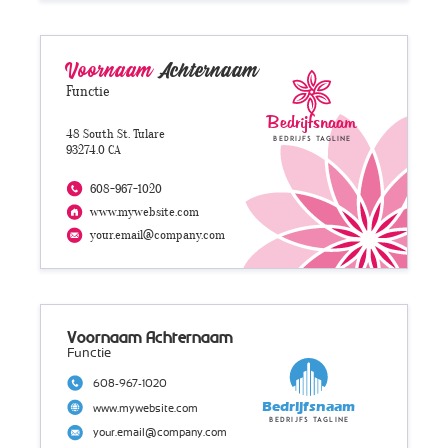
Voornaam
Achternaam
Functie
Bedrijfsnaam
48 South St. Tulare
Bedrijfs tagline
93274.0 CA
608-967-1020
www.mywebsite.com
your.email@company.com
Voornaam Achternaam
Functie
608-967-1020
Bedrijfsnaam
www.mywebsite.com
Bedrijfs tagline
your.email@company.com