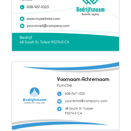
608-967-1020
Bedrijfsnaam
Bedrijfs tagline
www.mywebsite.com
your.email@company.com
Bedrijf
48 South St. Tulare 93274.0 CA
Voornaam Achternaam
Functie
608-967-1020
Bedrijfsnaam
your.email@company.com
Bedrijfs tagline
48 South St. Tulare
93274.0 CA