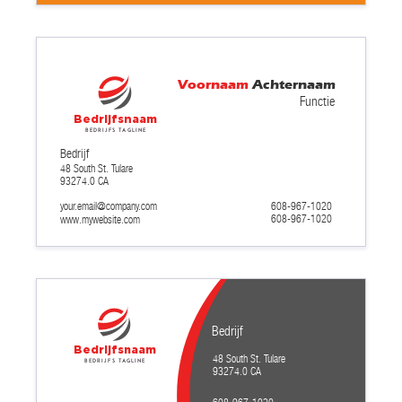
Voornaam
Achternaam
Functie
Bedrijfsnaam
Bedrijfs tagline
Bedrijf
48 South St. Tulare
93274.0 CA
your.email@company.com
608-967-1020
608-967-1020
www.mywebsite.com
Bedrijf
Bedrijfsnaam
48 South St. Tulare
Bedrijfs tagline
93274.0 CA