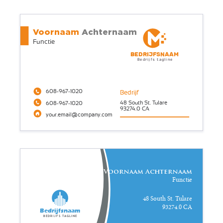
Voornaam
Achternaam
Functie
Bedrijfsnaam
Bedrijfs tagline
608-967-1020
Bedrijf
48 South St. Tulare
608-967-1020
93274.0 CA
your.email@company.com
Voornaam Achternaam
Functie
48 South St. Tulare
93274.0 CA
Bedrijfsnaam
Bedrijfs tagline