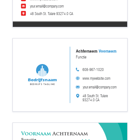
your.email@company.com
48 South St. Tulare 93274.0 CA
Achternaam
Voornaam
Functie
608-967-1020
www.mywebsite.com
Bedrijfsnaam
Bedrijfs tagline
your.email@company.com
48 South St. Tulare
93274.0 CA
Voornaam
Achternaam
Functie