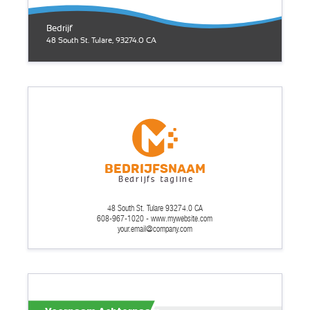
Bedrijf
48 South St. Tulare, 93274.0 CA
Bedrijfsnaam
Bedrijfs tagline
48 South St. Tulare 93274.0 CA
608-967-1020 - www.mywebsite.com
your.email@company.com