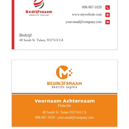
608-967-1020
Bedrijfsnaam
www.mywebsite.com
Bedrijfs tagline
your.email@company.com
Bedrijf
48 South St. Tulare, 93274.0 CA
Bedrijfsnaam
Bedrijfs tagline
Voornaam Achternaam
Functie
48 South St. Tulare 93274.0 CA
608-967-1020 - your.email@company.com