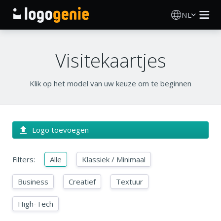
NL
Logo Maken
Visitekaartjes
AI logogenerator
Klik op het model van uw keuze om te beginnen
Logo-ideeën
Gedrukte producten
Logo toevoegen
Over
Filters:
Alle
Klassiek / Minimaal
Blog
Business
Creatief
Textuur
High-Tech
INLOGGEN