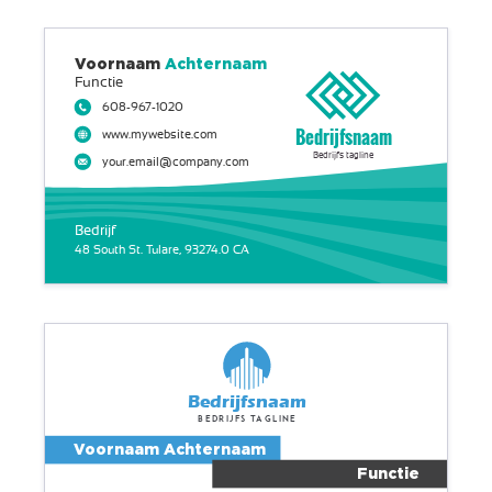
Voornaam
Achternaam
Functie
608-967-1020
Bedrijfsnaam
www.mywebsite.com
Bedrijfs tagline
your.email@company.com
Bedrijf
48 South St. Tulare, 93274.0 CA
Bedrijfsnaam
Bedrijfs tagline
Voornaam Achternaam
Functie