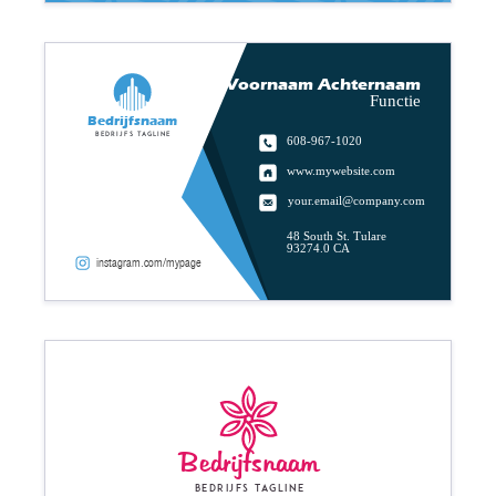
Voornaam Achternaam
Functie
Bedrijfsnaam
Bedrijfs tagline
608-967-1020
www.mywebsite.com
your.email@company.com
48 South St. Tulare
93274.0 CA
instagram.com/mypage
Bedrijfsnaam
Bedrijfs tagline