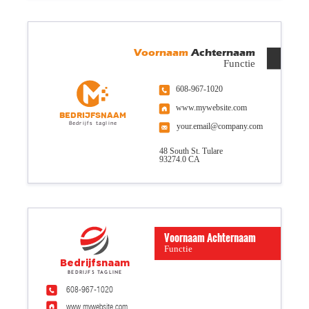
Voornaam
Achternaam
Functie
608-967-1020
www.mywebsite.com
Bedrijfsnaam
Bedrijfs tagline
your.email@company.com
48 South St. Tulare
93274.0 CA
Voornaam Achternaam
Functie
Bedrijfsnaam
Bedrijfs tagline
608-967-1020
www.mywebsite.com