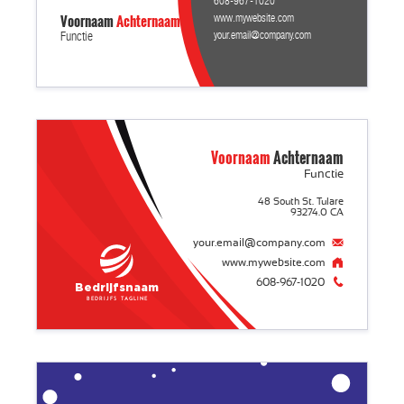
608-967-1020
Voornaam
Achternaam
www.mywebsite.com
your.email@company.com
Functie
Voornaam
Achternaam
Functie
48 South St. Tulare
93274.0 CA
your.email@company.com
www.mywebsite.com
608-967-1020
Bedrijfsnaam
Bedrijfs tagline