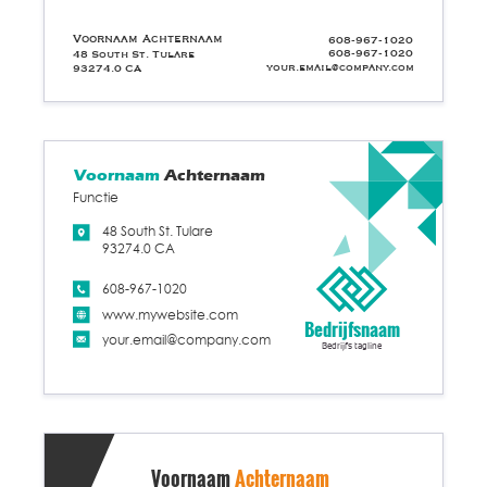
Voornaam Achternaam
608-967-1020
608-967-1020
48 South St. Tulare
your.email@company.com
93274.0 CA
Voornaam
Achternaam
Functie
48 South St. Tulare
93274.0 CA
608-967-1020
www.mywebsite.com
Bedrijfsnaam
your.email@company.com
Bedrijfs tagline
Voornaam
Achternaam